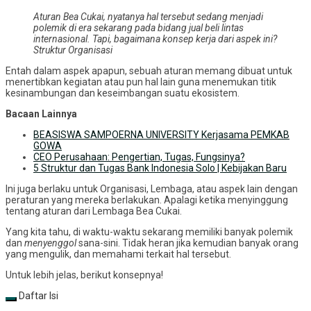
Aturan Bea Cukai, nyatanya hal tersebut sedang menjadi
polemik di era sekarang pada bidang jual beli lintas
internasional. Tapi, bagaimana konsep kerja dari aspek ini?
Struktur Organisasi
Entah dalam aspek apapun, sebuah aturan memang dibuat untuk
menertibkan kegiatan atau pun hal lain guna menemukan titik
kesinambungan dan keseimbangan suatu ekosistem.
Bacaan Lainnya
BEASISWA SAMPOERNA UNIVERSITY Kerjasama PEMKAB
GOWA
CEO Perusahaan: Pengertian, Tugas, Fungsinya?
5 Struktur dan Tugas Bank Indonesia Solo | Kebijakan Baru
Ini juga berlaku untuk Organisasi, Lembaga, atau aspek lain dengan
peraturan yang mereka berlakukan. Apalagi ketika menyinggung
tentang aturan dari Lembaga Bea Cukai.
Yang kita tahu, di waktu-waktu sekarang memiliki banyak polemik
dan
menyenggol
sana-sini. Tidak heran jika kemudian banyak orang
yang mengulik, dan memahami terkait hal tersebut.
Untuk lebih jelas, berikut konsepnya!
Daftar Isi