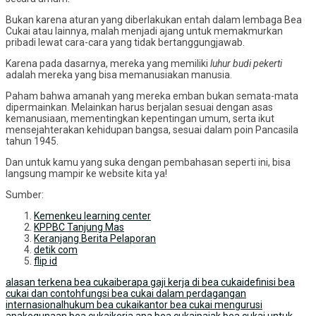
Bukan karena aturan yang diberlakukan entah dalam lembaga Bea
Cukai atau lainnya, malah menjadi ajang untuk memakmurkan
pribadi lewat cara-cara yang tidak bertanggungjawab.
Karena pada dasarnya, mereka yang memiliki
luhur budi pekerti
adalah mereka yang bisa memanusiakan manusia.
Paham bahwa amanah yang mereka emban bukan semata-mata
dipermainkan. Melainkan harus berjalan sesuai dengan asas
kemanusiaan, mementingkan kepentingan umum, serta ikut
mensejahterakan kehidupan bangsa, sesuai dalam poin Pancasila
tahun 1945.
Dan untuk kamu yang suka dengan pembahasan seperti ini, bisa
langsung mampir ke website kita ya!
Sumber:
Kemenkeu learning center
KPPBC Tanjung Mas
Keranjang Berita Pelaporan
detik com
flip id
alasan terkena bea cukai
berapa gaji kerja di bea cukai
definisi bea
cukai dan contoh
fungsi bea cukai dalam perdagangan
internasional
hukum bea cukai
kantor bea cukai mengurusi
apa
kegunaan bea cukai
kerja apa bea cukai
pajak bea cukai untuk