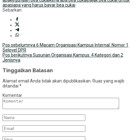
apa
siapa yang harus bayar bea cukai
Sebarkan
Navigasi
Pos sebelumnya
6 Macam Organisasi Kampus Internal: Nomor 1
Selevel DPR
pos
Pos berikutnya
Susunan Organisasi Kampus: 4 Kategori dan 2
Jenisnya
Tinggalkan Balasan
Alamat email Anda tidak akan dipublikasikan.
Ruas yang wajib
ditandai
*
Komentar