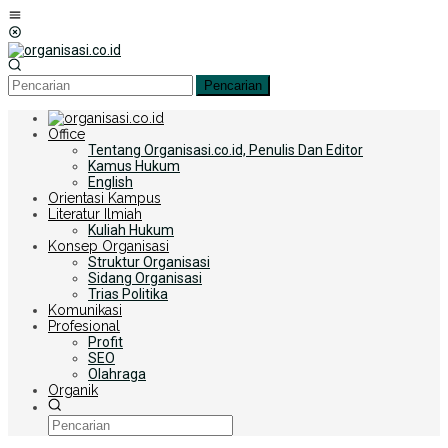
Loncat
Menu
ke
Mobile
konten
Pencarian
Office
Tentang Organisasi.co.id, Penulis Dan Editor
Kamus Hukum
English
Orientasi Kampus
Literatur Ilmiah
Kuliah Hukum
Konsep Organisasi
Struktur Organisasi
Sidang Organisasi
Trias Politika
Komunikasi
Profesional
Profit
SEO
Olahraga
Organik