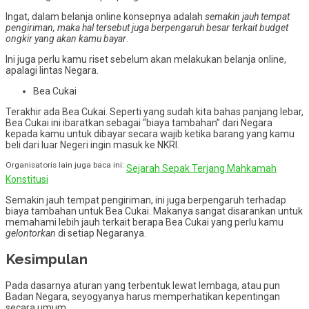
Ingat, dalam belanja online konsepnya adalah
semakin jauh tempat
pengiriman, maka hal tersebut juga berpengaruh besar terkait budget
ongkir yang akan kamu bayar
.
Ini juga perlu kamu riset sebelum akan melakukan belanja online,
apalagi lintas Negara.
Bea Cukai
Terakhir ada Bea Cukai. Seperti yang sudah kita bahas panjang lebar,
Bea Cukai ini ibaratkan sebagai “biaya tambahan” dari Negara
kepada kamu untuk dibayar secara wajib ketika barang yang kamu
beli dari luar Negeri ingin masuk ke NKRI.
Organisatoris lain juga baca ini:
Sejarah Sepak Terjang Mahkamah
Konstitusi
Semakin jauh tempat pengiriman, ini juga berpengaruh terhadap
biaya tambahan untuk Bea Cukai. Makanya sangat disarankan untuk
memahami lebih jauh terkait berapa Bea Cukai yang perlu kamu
gelontorkan
di setiap Negaranya.
Kesimpulan
Pada dasarnya aturan yang terbentuk lewat lembaga, atau pun
Badan Negara, seyogyanya harus memperhatikan kepentingan
secara umum.