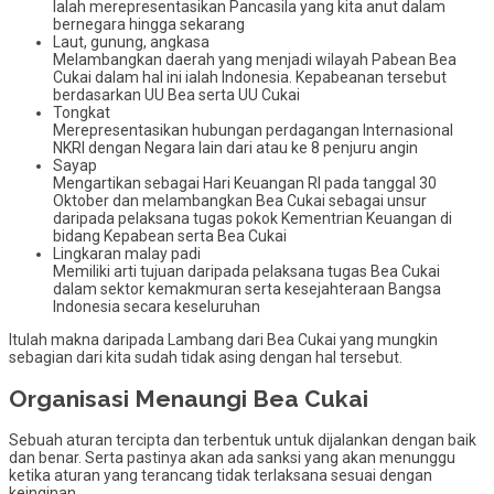
Ialah merepresentasikan Pancasila yang kita anut dalam
bernegara hingga sekarang
Laut, gunung, angkasa
Melambangkan daerah yang menjadi wilayah Pabean Bea
Cukai dalam hal ini ialah Indonesia. Kepabeanan tersebut
berdasarkan UU Bea serta UU Cukai
Tongkat
Merepresentasikan hubungan perdagangan Internasional
NKRI dengan Negara lain dari atau ke 8 penjuru angin
Sayap
Mengartikan sebagai Hari Keuangan RI pada tanggal 30
Oktober dan melambangkan Bea Cukai sebagai unsur
daripada pelaksana tugas pokok Kementrian Keuangan di
bidang Kepabean serta Bea Cukai
Lingkaran malay padi
Memiliki arti tujuan daripada pelaksana tugas Bea Cukai
dalam sektor kemakmuran serta kesejahteraan Bangsa
Indonesia secara keseluruhan
Itulah makna daripada Lambang dari Bea Cukai yang mungkin
sebagian dari kita sudah tidak asing dengan hal tersebut.
Organisasi Menaungi Bea Cukai
Sebuah aturan tercipta dan terbentuk untuk dijalankan dengan baik
dan benar. Serta pastinya akan ada sanksi yang akan menunggu
ketika aturan yang terancang tidak terlaksana sesuai dengan
keinginan.