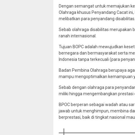
Dengan semangat untuk memajukan keh
Olahraga khusus Penyandang Cacat ini,
melibatkan para penyandang disabilitas
Sebab olahraga disabilitas merupakan b
ranah internasional.
Tujuan BOPC adalah mewujudkan keseta
bernegara dan bermasyarakat serta men
Indonesia tanpa terkecuali (para penyand
Badan Pembina Olahraga berupaya agar 
mampu mengoptimalkan kemampuan yan
Sebab dengan olahraga para penyanda
miliki hingga mengembangkan prestasi 
BPOC berperan sebagai wadah atau sara
jawab untuk menghimpun, membina dan m
berprestasi, baik di tingkat nasional mau