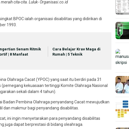
 meraih cita-cita.
Luluk- Organisasi.co.id
gkat BPOC ialah organisasi disabilitas yang didirikan di
ber 1993.
ngertian Senam Ritmik
Cara Belajar Krav Maga di
ortif | 8 Manfaat
Rumah | 5 Teknik
 Olahraga Cacat (YPOC) yang saat itu berdiri pada 31
 (pemegang kekuasaan tertinggi Komite Olahraga Nasional
ggarakan sekali dalam 4 tahun).
agai Badan Pembina Olahraga penyandang Cacat mewujudkan
il dan makmur bagi penyandang disabilitas.
t, ini ingin menyetarakan para penyandang disabilitas
juga dapat berprestasi di bidang oleahraga.