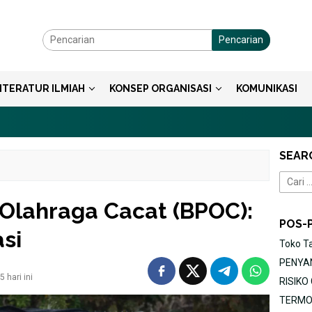
Pencarian
ITERATUR ILMIAH
KONSEP ORGANISASI
KOMUNIKASI
SEAR
Cari
untuk:
Olahraga Cacat (BPOC):
POS-
si
Toko T
PENYAN
 hari ini
RISIK
TERMOR