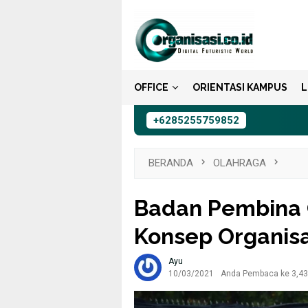
Loncat
ke
konten
OFFICE
ORIENTASI KAMPUS
L
+6285255759852
BERANDA
OLAHRAGA
Badan Pembina 
Konsep Organisa
Ayu
10/03/2021
Anda Pembaca ke 3,435