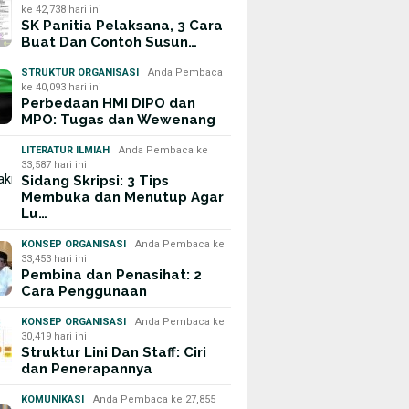
ke 42,738 hari ini
SK Panitia Pelaksana, 3 Cara
Buat Dan Contoh Susun…
STRUKTUR ORGANISASI
Anda Pembaca
ke 40,093 hari ini
Perbedaan HMI DIPO dan
MPO: Tugas dan Wewenang
LITERATUR ILMIAH
Anda Pembaca ke
33,587 hari ini
Sidang Skripsi: 3 Tips
Membuka dan Menutup Agar
Lu…
KONSEP ORGANISASI
Anda Pembaca ke
33,453 hari ini
Pembina dan Penasihat: 2
Cara Penggunaan
KONSEP ORGANISASI
Anda Pembaca ke
30,419 hari ini
Struktur Lini Dan Staff: Ciri
dan Penerapannya
KOMUNIKASI
Anda Pembaca ke 27,855