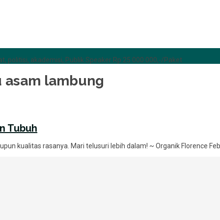
t, politisi, akademisi, Publik Speaker Rp 25.000.000,-/Paket
u asam lambung
an Tubuh
pun kualitas rasanya. Mari telusuri lebih dalam! ~ Organik Florence 