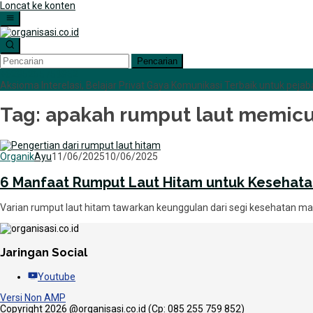
Loncat ke konten
Pencarian
+6285255759852
Aksioma Interelasi, Belajar Privat Gaya Komunikasi Terbaik untuk pejaba
Tag:
apakah rumput laut memic
Organik
Ayu
11/06/2025
10/06/2025
6 Manfaat Rumput Laut Hitam untuk Kesehat
Varian rumput laut hitam tawarkan keunggulan dari segi kesehatan mau
Jaringan Social
Youtube
Versi Non AMP
Copyright 2026 @organisasi.co.id (Cp: 085 255 759 852)