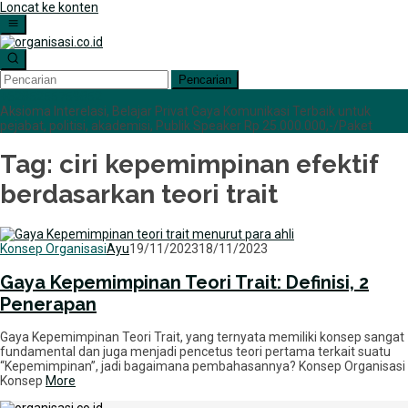
Loncat ke konten
Pencarian
+6285255759852
Aksioma Interelasi, Belajar Privat Gaya Komunikasi Terbaik untuk
pejabat, politisi, akademisi, Publik Speaker Rp 25.000.000,-/Paket
Tag:
ciri kepemimpinan efektif
berdasarkan teori trait
Konsep Organisasi
Ayu
19/11/2023
18/11/2023
Gaya Kepemimpinan Teori Trait: Definisi, 2
Penerapan
Gaya Kepemimpinan Teori Trait, yang ternyata memiliki konsep sangat
fundamental dan juga menjadi pencetus teori pertama terkait suatu
“Kepemimpinan”, jadi bagaimana pembahasannya? Konsep Organisasi
Konsep
More