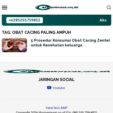
Loncat
ke
konten
+6285255759852
Aksioma
TAG:
OBAT CACING PALING AMPUH
5 Prosedur Konsumsi Obat Cacing Zentel
untuk Kesehatan keluarga
JARINGAN SOCIAL
Youtube
Versi Non AMP
Copyright 2026 @organisasi.co.id (Cp: 085 255 759 852)