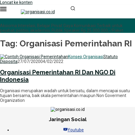
Loncat ke konten
+6285255759852
Aksioma Interelasi, Belajar Privat Gaya Komunikasi Terbaik untuk
pejabat, politisi, akademisi, Publik Speaker Rp 25.000.000,-/Paket
Tag:
Organisasi Pemerintahan RI
Konsep Organisasi
Statuto
Disposita
27/07/2020
04/02/2022
Organisasi Pemerintahan RI Dan NGO Di
Indonesia
Organisasi merupakan wadah untuk bersatu, dalam mencapai suatu
tujuan bersama, baik skala pemerintahan maupun Non Goverment
Organization
Jaringan Social
Youtube