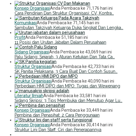
Konsep Organisasi
Anda Pembaca ke 71,176 hari ini
Cara Pendirian Dan Struktur Organisasi: CV, Kontra…
Komunikasi
Anda Pembaca ke 71,145 hari ini
Sambutan Takziyah Keluarga Duka Singkat Dan Lengka…
Profit
Anda Pembaca ke 51,185 hari ini
11 Posisi dan Urutan Jabatan Dalam Perusahaan
Sidang Organisasi
Anda Pembaca ke 43,069 hari ini
Palu Sidang: Sejarah, 3 Aturan Ketukan Dan Tata Ca…
Struktur Organisasi
Anda Pembaca ke 42,733 hari ini
SK Panitia Pelaksana, 3 Cara Buat Dan Contoh Susun…
Struktur Organisasi
Anda Pembaca ke 40,090 hari ini
Perbedaan HMI DIPO dan MPO: Tugas dan Wewenang
Literatur Ilmiah
Anda Pembaca ke 33,581 hari ini
Sidang Skripsi: 3 Tips Membuka dan Menutup Agar Lu…
Konsep Organisasi
Anda Pembaca ke 33,449 hari ini
Pembina dan Penasihat: 2 Cara Penggunaan
Konsep Organisasi
Anda Pembaca ke 30,414 hari ini
Struktur Lini Dan Staff: Ciri dan Penerapannya