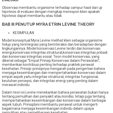
EVALUASI
Observasi membantu organisme terhadap campur hasil dari uji
hipotesis di evaluasi dengan mengkaji merespon klien apakah
hipotesis dapat membantu atau tidak.
BAB III PENUTUP MYRA ETRIN LEVINE THEORY
KESIMPULAN
Model konseptual Myra Levine melihat klien sebagai organisme
hidup yang terintegrasi yang berinteraksi dan beradaptasi dengan
lingkungannya. Model konservasi Levine terdiri dari:konservasi
energi,konservasi integritas struktural,konservasi integritas pribadi
dan konservasi integritas sosial. Teori model konservasi, yang
dikenal sebagai “Empat Prinsip Konservasi dalam Perawatan”,
memberikan kontribusi penting terhadap praktek perawat
kesehatan. Prinsip-prinsipnya mengarah pada pengertian bahwa
menjaga keseimbangan dan mempertahankan konservasi dalam
empat aspek yaitu integritas struktural, integritas fungsional,
keutuhan persepsi, dan integritas energi yang penting dalam
merawat individu.
Dalam teori ini Levine menekankan bahwa perawatan bukan hanya
tentang pemulihan dari penyakit atau kondisi, tetapi juga tentang
mempertahankan keseimbangan dan konservasi dalam berbagai
aspek tubuh. Prinsipbini membantu perawat untuk mengerti
bagaimana menjaga keseimbangan individu dalam upaya
pemulihan atau pemeliharaan kesehatan.