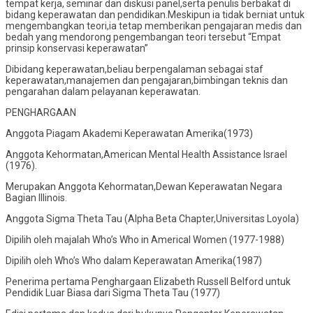
tempat kerja, seminar dan diskusi panel,serta penulis berbakat di
bidang keperawatan dan pendidikan.Meskipun ia tidak berniat untuk
mengembangkan teori,ia tetap memberikan pengajaran medis dan
bedah yang mendorong pengembangan teori tersebut “Empat
prinsip konservasi keperawatan”
Dibidang keperawatan,beliau berpengalaman sebagai staf
keperawatan,manajemen dan pengajaran,bimbingan teknis dan
pengarahan dalam pelayanan keperawatan.
PENGHARGAAN
Anggota Piagam Akademi Keperawatan Amerika(1973)
Anggota Kehormatan,American Mental Health Assistance Israel
(1976).
Merupakan Anggota Kehormatan,Dewan Keperawatan Negara
Bagian Illinois.
Anggota Sigma Theta Tau (Alpha Beta Chapter,Universitas Loyola)
Dipilih oleh majalah Who’s Who in Americal Women (1977-1988)
Dipilih oleh Who’s Who dalam Keperawatan Amerika(1987)
Penerima pertama Penghargaan Elizabeth Russell Belford untuk
Pendidik Luar Biasa dari Sigma Theta Tau (1977)