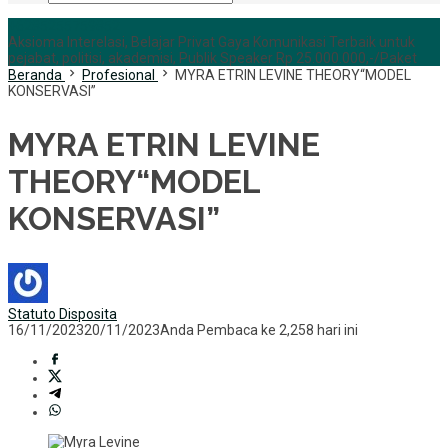
+6285255759852
Aksioma Interelasi, Belajar Privat Gaya Komunikasi Terbaik untuk
pejabat, politisi, akademisi, Publik Speaker Rp 25.000.000,-/Paket
Beranda
Profesional
MYRA ETRIN LEVINE THEORY“MODEL
KONSERVASI”
MYRA ETRIN LEVINE
THEORY“MODEL
KONSERVASI”
Statuto Disposita
16/11/2023
20/11/2023
Anda Pembaca ke 2,258 hari ini