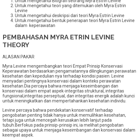
Untuk mengetahui Biografi seorang Myra Estrin Levine
Untuk mengetahui teori yang ditemukan oleh Myra Estrin
Levine
Untuk mengetahui deskripsi dari teori Myra Estrin Levine
Untuk mengetahui bentuk penerapan teori Myra Estrin Levine
dalam keperawatan
PEMBAHASAN MYRA ETRIN LEVINE
THEORY
ALASAN PAKAR
Myra Levine mengembangkan teori Empat Prinsip Konservasi
Keperawatan berdasarkan pengamatannya dilingkungan perawatan
kesehatan dan kepedulian nya terhadap kondisi pasien. Levine
menyadari pentingnya konservasi dalam konteks perawatan
kesehatan.Dia percaya bahwa menjaga keseimbangan dan
konservasi dalam empat aspek-integritas struktural, integritas
fungsional,integritas perseptual, dan integritas energik adalah kunci
untuk meningkatkan dan mempertahankan kesehatan individu.
Levine percaya bahwa pendekatan konservatif terhadap
pengobatan penting tidak hanya untuk memulihkan kesehatan,
tetapi juga untuk mencegah kerusakan lebih lanjut pada
tubuh.Berfokus pada prinsip-prinsip ini, ia melihat pengobatan
sebagai upaya untuk menjaga keseimbangan dan konservasi dalam
keempat aspek.