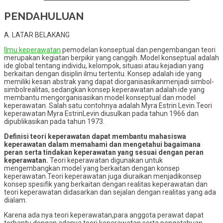
PENDAHULUAN
A. LATAR BELAKANG
Ilmu keperawatan
pemodelan konseptual dan pengembangan teori
merupakan kegiatan berpikir yang canggih. Model konseptual adalah
ide global tentang individu, kelompok, situasi atau kejadian yang
berkaitan dengan disiplin ilmu tertentu. Konsep adalah ide yang
memiliki kesan abstrak yang dapat diorganisasikanmenjadi simbol-
simbolrealitas, sedangkan konsep keperawatan adalah ide yang
membantu mengorganisasikan model konseptual dan model
keperawatan. Salah satu contohnya adalah Myra Estrin Levin.Teori
keperawatan Myra EstrinLevin diusulkan pada tahun 1966 dan
dipublikasikan pada tahun 1973.
Definisi teori keperawatan dapat membantu mahasiswa
keperawatan dalam memahami dan mengetahui bagaimana
peran serta tindakan keperawatan yang sesuai dengan peran
keperawatan.
Teori keperawatan digunakan untuk
mengembangkan model yang berkaitan dengan konsep
keperawatan.Teori keperawatan juga diuraikan menjadikonsep
konsep spesifik yang berkaitan dengan realitas keperawatan dan
teori keperawatan didasarkan dan sejalan dengan realitas yang ada
dialam.
Karena ada nya teori keperawatan,para anggota perawat dapat
terbantu dengan adanya teori keperawatan serta pengetahuan-