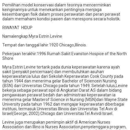
Pemilihan model konservasi dalam teorinya mencerminkan
keinginannya untuk menekankan pentingnya menjaga
keseimbangan fisik dalam proses perawatan dan peran perawat
dalam memahami kondisi pasien dan merespons secara holistik.
RIWAYAT HIDUP
Namalengkap:Myra Estrin Levine
Tempat dan tanggal lahir:1920 Chicago,Illinois.
Pekerjaan terakhir:1996 Rumah Sakit Evanston Hospice of the North
Shore
Myra Estrin Levine tertarik pada dunia keperawatan karena ayah
sakit (penyakit pencernaan) dan membutuhkan asuhan
keperawatan;ia lulus dari Sekolah Keperawatan Cook County pada
tahun 1944 dan menerima gelar Bachelor of Sciencein Nursing
(BSN) dari Universitas Chicago pada tahun 1949. Setelah lulus,Levine
bekerja sebagai perawat sipil di Angkatan Darat AS dalam bidang
pengawasan perawat bedah dan administrasi keperawatan ia
menerima gelar Masterof Science in Nursing (MSN)dari Wayne State
University pada tahun 1962 dan mengajar keperawatan diberbagai
institusi, termasuk Universitas Illinois dan Universitas Tel Aviv di
Israel(George, 2002).Chicago dan UniversitasTel Avivdi Israel.
Levine juga merupakan pemimpin aktif di American Nurses
Association dan Illino is Nurses Association,penyelenggara program,