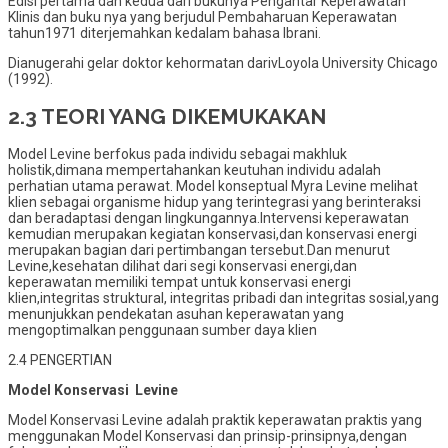
Edisi pertama dan kedua dari bukunya Pengantar Keperawatan
Klinis dan buku nya yang berjudul Pembaharuan Keperawatan
tahun1971 diterjemahkan kedalam bahasa Ibrani.
Dianugerahi gelar doktor kehormatan darivLoyola University Chicago
(1992).
2.3 TEORI YANG DIKEMUKAKAN
Model Levine berfokus pada individu sebagai makhluk
holistik,dimana mempertahankan keutuhan individu adalah
perhatian utama perawat. Model konseptual Myra Levine melihat
klien sebagai organisme hidup yang terintegrasi yang berinteraksi
dan beradaptasi dengan lingkungannya.Intervensi keperawatan
kemudian merupakan kegiatan konservasi,dan konservasi energi
merupakan bagian dari pertimbangan tersebut.Dan menurut
Levine,kesehatan dilihat dari segi konservasi energi,dan
keperawatan memiliki tempat untuk konservasi energi
klien,integritas struktural, integritas pribadi dan integritas sosial,yang
menunjukkan pendekatan asuhan keperawatan yang
mengoptimalkan penggunaan sumber daya klien
2.4 PENGERTIAN
Model Konservasi Levine
Model Konservasi Levine adalah praktik keperawatan praktis yang
menggunakan Model Konservasi dan prinsip-prinsipnya,dengan