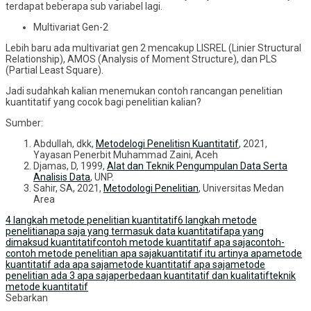
terdapat beberapa sub variabel lagi.
Multivariat Gen-2
Lebih baru ada multivariat gen 2 mencakup LISREL (Linier Structural
Relationship), AMOS (Analysis of Moment Structure), dan PLS
(Partial Least Square).
Jadi sudahkah kalian menemukan contoh rancangan penelitian
kuantitatif yang cocok bagi penelitian kalian?
Sumber:
Abdullah, dkk,
Metodelogi Penelitisn Kuantitatif
, 2021,
Yayasan Penerbit Muhammad Zaini, Aceh
Djamas, D, 1999,
Alat dan Teknik Pengumpulan Data Serta
Analisis Data
, UNP.
Sahir, SA, 2021,
Metodologi Penelitian
, Universitas Medan
Area
4 langkah metode penelitian kuantitatif
6 langkah metode
penelitian
apa saja yang termasuk data kuantitatif
apa yang
dimaksud kuantitatif
contoh metode kuantitatif apa saja
contoh-
contoh metode penelitian apa saja
kuantitatif itu artinya apa
metode
kuantitatif ada apa saja
metode kuantitatif apa saja
metode
penelitian ada 3 apa saja
perbedaan kuantitatif dan kualitatif
teknik
metode kuantitatif
Sebarkan