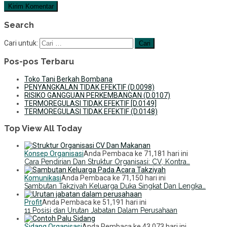
Search
Cari untuk:
Pos-pos Terbaru
Toko Tani Berkah Bombana
PENYANGKALAN TIDAK EFEKTIF (D.0098)
RISIKO GANGGUAN PERKEMBANGAN (D.0107)
TERMOREGULASI TIDAK EFEKTIF [D.0149]
TERMOREGULASI TIDAK EFEKTIF (D.0148)
Top View All Today
Konsep Organisasi
Anda Pembaca ke 71,181 hari ini
Cara Pendirian Dan Struktur Organisasi: CV, Kontra…
Komunikasi
Anda Pembaca ke 71,150 hari ini
Sambutan Takziyah Keluarga Duka Singkat Dan Lengka…
Profit
Anda Pembaca ke 51,191 hari ini
11 Posisi dan Urutan Jabatan Dalam Perusahaan
Sidang Organisasi
Anda Pembaca ke 43,073 hari ini