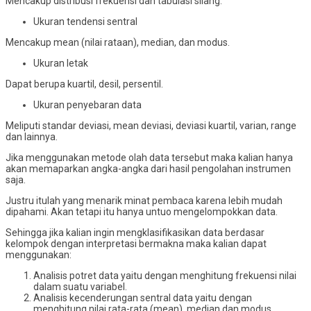
Mencakup distribusi frekuensi dan tabulasi silang.
Ukuran tendensi sentral
Mencakup mean (nilai rataan), median, dan modus.
Ukuran letak
Dapat berupa kuartil, desil, persentil.
Ukuran penyebaran data
Meliputi standar deviasi, mean deviasi, deviasi kuartil, varian, range
dan lainnya.
Jika menggunakan metode olah data tersebut maka kalian hanya
akan memaparkan angka-angka dari hasil pengolahan instrumen
saja.
Justru itulah yang menarik minat pembaca karena lebih mudah
dipahami. Akan tetapi itu hanya untuo mengelompokkan data.
Sehingga jika kalian ingin mengklasifikasikan data berdasar
kelompok dengan interpretasi bermakna maka kalian dapat
menggunakan:
Analisis potret data yaitu dengan menghitung frekuensi nilai
dalam suatu variabel.
Analisis kecenderungan sentral data yaitu dengan
menghitung nilai rata-rata (mean), median dan modus.