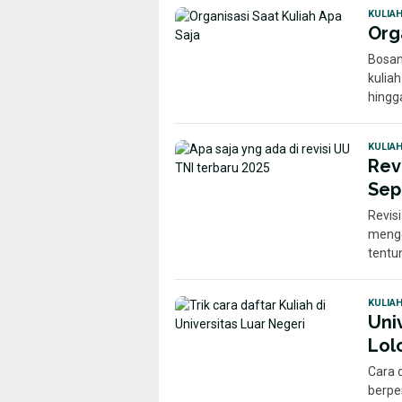
KULIA
Org
Bosan 
kulia
hingg
KULIA
Rev
Sep
Revisi
menge
tentu
KULIA
Uni
Lol
Cara d
berpe