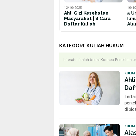
12/10/2025
10/10
Ahli Gizi Kesehatan
5 U
Masyarakat | 8 Cara
Ilm
Daftar Kuliah
Alu
KATEGORI:
KULIAH HUKUM
Literatur ilmiah berisi Konsep Penelitian u
KULIA
Ahl
Daf
Terta
penjel
di bi
KULIA
Ala