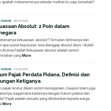
u, apakah mekanismenya sekadar melihat itu saja, benarkah?
Ayu
H HUKUM
08/10/2024
uasaan Absolut: 2 Poin dalam
negara
ebenarnya kekuasaan absolut? Temukan definisinya dan
ri apa syarat keputusan bisa dianggap absolut disini ~Kuliah
 Arsinta Fadilah Kekuasaan absolut adalah sistem
intahan yang
More
Statuto
H HUKUM
19/02/2024
Disposita
um Pajak Perdata Pidana, Definisi dan
ungan Ketiganya
 pajak teratur dalam sistem kenegaraan, maupun Islam juga
turnya, bagaimana kaitannya dengan hukum pidana dan
ta? Pajak adalah sesuatu yang dibebankan kepada warga
ra
More