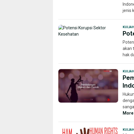
Indone
jenis
KULIA
Pot
Poten
akan 
hak d
KULIA
Pem
Ind
Hukum
denga
sanga
More
KULIA