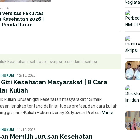
/2025
niversitas Fakultas
u Kesehatan 2026 |
r Pendaftaran
ntuk kebutuhan riset dosen, skripsi, tesis dan disertasi.
Ayu
H HUKUM
12/10/2025
i Gizi Kesehatan Masyarakat | 8 Cara
tar Kuliah
rik kuliah jurusan gizi kesehatan masyarakat? Simak
asan lengkap tentang definisi, tugas profesi, dan cara kuliah
dang gizi ini. ~Kuliah Hukum Denny Setyawan Profesi
More
Florence
H HUKUM
11/10/2025
Febriani
san Memilih Jurusan Kesehatan
Susanto