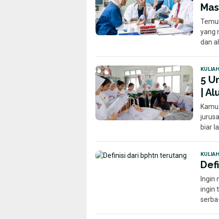
Mas
Temuk
yang 
dan a
KULIA
5 U
| A
Kamu 
jurusa
biar 
KULIA
Def
Ingin
ingin
serba