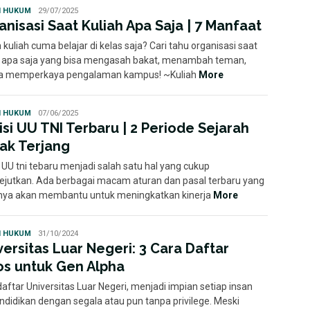
Florence
H HUKUM
29/07/2025
Febriani
anisasi Saat Kuliah Apa Saja | 7 Manfaat
Susanto
kuliah cuma belajar di kelas saja? Cari tahu organisasi saat
h apa saja yang bisa mengasah bakat, menambah teman,
a memperkaya pengalaman kampus! ~Kuliah
More
Ayu
H HUKUM
07/06/2025
isi UU TNI Terbaru | 2 Periode Sejarah
ak Terjang
 UU tni tebaru menjadi salah satu hal yang cukup
jutkan. Ada berbagai macam aturan dan pasal terbaru yang
nya akan membantu untuk meningkatkan kinerja
More
Ayu
H HUKUM
31/10/2024
versitas Luar Negeri: 3 Cara Daftar
os untuk Gen Alpha
aftar Universitas Luar Negeri, menjadi impian setiap insan
ndidikan dengan segala atau pun tanpa privilege. Meski