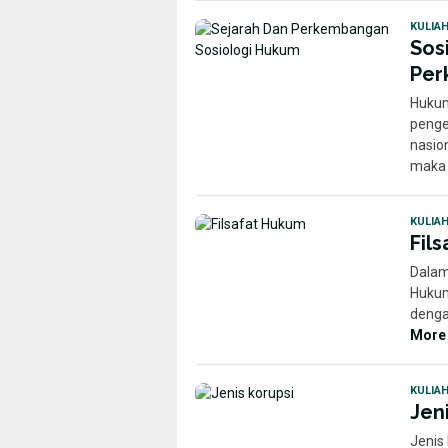
KULIA
Sos
Per
Hukum
penge
nasio
maka 
KULIA
Fil
Dalam
Hukum
denga
More
KULIA
Jeni
Jenis 