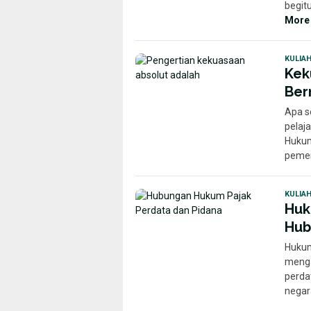
begit
More
KULIA
Kek
Ber
Apa s
pelaja
Hukum
pemer
KULIA
Huk
Hub
Hukum
menga
perda
nega