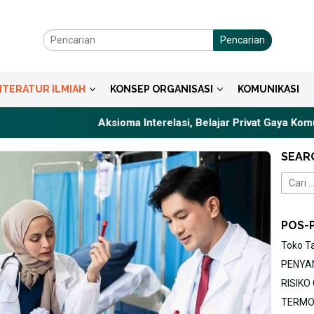
Pencarian
ITERATUR ILMIAH
KONSEP ORGANISASI
KOMUNIKASI
Aksioma Interelasi, Belajar Privat Gaya Komunikasi
SEAR
Cari
untuk:
POS-
Toko T
PENYAN
RISIK
TERMOR