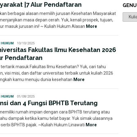
yarakat |7 Alur Pendaftaran
GENU
an berbagai alasan memilih jurusan Kesehatan Masyarakat
Genus
menjanjikan masa depan cerah. Yuk, kenali prospek, tujuan,
lur masuk jurusan ini! ~ Kuliah Hukum Alasan
More
Florence
H HUKUM
10/10/2025
Febriani
niversitas Fakultas Ilmu Kesehatan 2026
Susanto
lur Pendaftaran
tertarik masuk Fakultas Ilmu Kesehatan? Yuk, cari tahu
n, visi misi, dan daftar universitas terbaik untuk kuliah 2026
langkah kamu menuju dunia kesehatan
More
Ayu
H HUKUM
01/08/2025
insi dan 4 Fungsi BPHTB Terutang
 memiliki rumah impian dengan cara BPHTB terutang atau
 tahu dampak ketika kamu telat bayar. Yuk simak ulasannya
-serbi BPHTB pajak. ~Kuliah Hukum Linawati
More