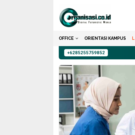
Loncat
ke
konten
OFFICE
ORIENTASI KAMPUS
L
+6285255759852