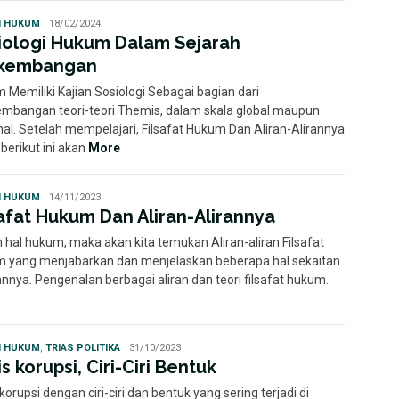
Statuto
H HUKUM
18/02/2024
Disposita
iologi Hukum Dalam Sejarah
kembangan
 Memiliki Kajian Sosiologi Sebagai bagian dari
mbangan teori-teori Themis, dalam skala global maupun
nal. Setelah mempelajari, Filsafat Hukum Dan Aliran-Alirannya
berikut ini akan
More
Statuto
H HUKUM
14/11/2023
Disposita
safat Hukum Dan Aliran-Alirannya
 hal hukum, maka akan kita temukan Aliran-aliran Filsafat
 yang menjabarkan dan menjelaskan beberapa hal sekaitan
nnya. Pengenalan berbagai aliran dan teori filsafat hukum.
Statuto
H HUKUM
,
TRIAS POLITIKA
31/10/2023
Disposita
s korupsi, Ciri-Ciri Bentuk
korupsi dengan ciri-ciri dan bentuk yang sering terjadi di