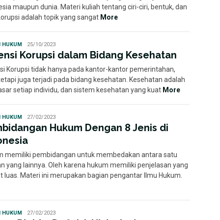
sia maupun dunia. Materi kuliah tentang ciri-ciri, bentuk, dan
 korupsi adalah topik yang sangat
More
Statuto
H HUKUM
25/10/2023
Disposita
ensi Korupsi dalam Bidang Kesehatan
si Korupsi tidak hanya pada kantor-kantor pemerintahan,
tetapi juga terjadi pada bidang kesehatan. Kesehatan adalah
asar setiap individu, dan sistem kesehatan yang kuat
More
Statuto
H HUKUM
27/02/2023
Disposita
bidangan Hukum Dengan 8 Jenis di
onesia
 memiliki pembidangan untuk membedakan antara satu
n yang lainnya. Oleh karena hukum memiliki penjelasan yang
t luas. Materi ini merupakan bagian pengantar Ilmu Hukum.
Statuto
H HUKUM
27/02/2023