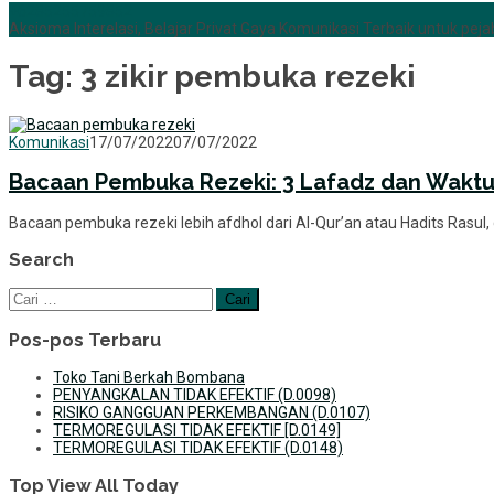
+6285255759852
Aksioma Interelasi, Belajar Privat Gaya Komunikasi Terbaik untuk pejab
Tag:
3 zikir pembuka rezeki
Fifih
Komunikasi
17/07/2022
07/07/2022
Fauziah
Bacaan Pembuka Rezeki: 3 Lafadz dan Wakt
Bacaan pembuka rezeki lebih afdhol dari Al-Qur’an atau Hadits Rasul
Search
Cari
untuk:
Pos-pos Terbaru
Toko Tani Berkah Bombana
PENYANGKALAN TIDAK EFEKTIF (D.0098)
RISIKO GANGGUAN PERKEMBANGAN (D.0107)
TERMOREGULASI TIDAK EFEKTIF [D.0149]
TERMOREGULASI TIDAK EFEKTIF (D.0148)
Top View All Today