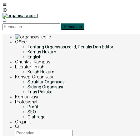
Loncat
Menu
ke
Mobile
konten
Pencarian
Office
Tentang Organisasi.co.id, Penulis Dan Editor
Kamus Hukum
English
Orientasi Kampus
Literatur Ilmiah
Kuliah Hukum
Konsep Organisasi
Struktur Organisasi
Sidang Organisasi
Trias Politika
Komunikasi
Profesional
Profit
SEO
Olahraga
Organik