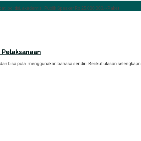
at, politisi, akademisi, Publik Speaker Rp 25.000.000,-/Paket
u Pelaksanaan
, dan bisa pula menggunakan bahasa sendiri. Berikut ulasan selengkapn