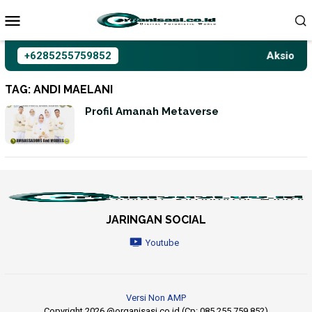
Loncat
ke
konten
+6285255759852
Aksioma I
TAG:
ANDI MAELANI
Profil Amanah Metaverse
JARINGAN SOCIAL
Youtube
Versi Non AMP
Copyright 2026 @organisasi.co.id (Cp: 085 255 759 852)