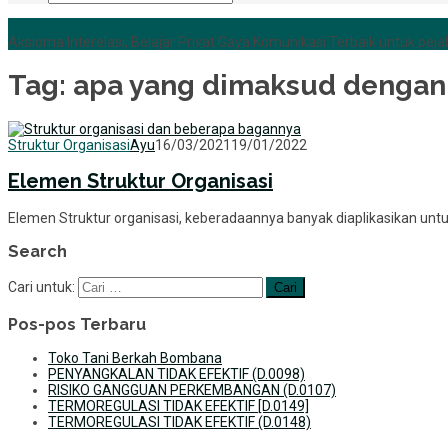
+6285255759852
Aksioma Interelasi, Belajar Privat Gaya Komunikasi Terbaik untuk pejab
Tag:
apa yang dimaksud dengan 
Struktur Organisasi
Ayu
16/03/2021
19/01/2022
Elemen Struktur Organisasi
Elemen Struktur organisasi, keberadaannya banyak diaplikasikan un
Search
Cari untuk:
Pos-pos Terbaru
Toko Tani Berkah Bombana
PENYANGKALAN TIDAK EFEKTIF (D.0098)
RISIKO GANGGUAN PERKEMBANGAN (D.0107)
TERMOREGULASI TIDAK EFEKTIF [D.0149]
TERMOREGULASI TIDAK EFEKTIF (D.0148)