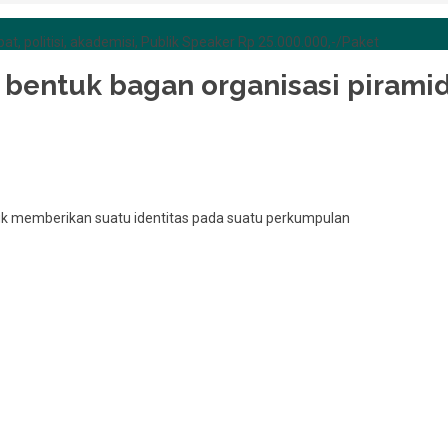
at, politisi, akademisi, Publik Speaker Rp 25.000.000,-/Paket
bentuk bagan organisasi pirami
tuk memberikan suatu identitas pada suatu perkumpulan