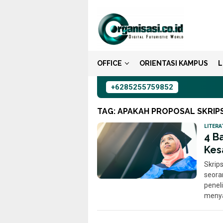
Loncat
ke
konten
OFFICE
ORIENTASI KAMPUS
L
+6285255759852
TAG:
APAKAH PROPOSAL SKRIPSI
LITERA
4 B
Kes
Skrip
seora
peneli
menya