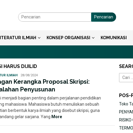
Pencarian
ITERATUR ILMIAH
KONSEP ORGANISASI
KOMUNIKASI
 HARUS DIJILID
SEAR
Ayu
TUR ILMIAH
28/08/2024
Cari
agan Kerangka Proposal Skripsi:
untuk:
alahan Penyusunan
POS-
si menjadi bagian penting dalam perjalanan pendidikan
Toko T
ng mahasiswa. Mahasiswa butuh menuliskan sebuah
tian berbentuk karya ilmiah yang disebut skripsi, guna
PENYAN
ndang gelar sarjana. Yang
More
RISIK
TERMOR