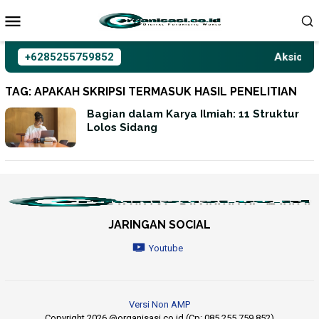
Loncat
ke
konten
+6285255759852
Aksioma I
TAG:
APAKAH SKRIPSI TERMASUK HASIL PENELITIAN
Bagian dalam Karya Ilmiah: 11 Struktur
Lolos Sidang
JARINGAN SOCIAL
Youtube
Versi Non AMP
Copyright 2026 @organisasi.co.id (Cp: 085 255 759 852)