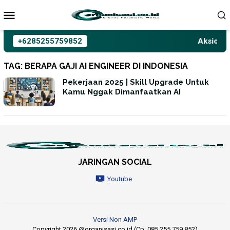
Loncat
ke
konten
+6285255759852
Aksioma I
TAG:
BERAPA GAJI AI ENGINEER DI INDONESIA
Pekerjaan 2025 | Skill Upgrade Untuk
Kamu Nggak Dimanfaatkan AI
JARINGAN SOCIAL
Youtube
Versi Non AMP
Copyright 2026 @organisasi.co.id (Cp: 085 255 759 852)