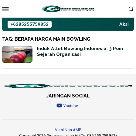
Loncat
ke
konten
+6285255759852
Aksioma 
TAG:
BERAPA HARGA MAIN BOWLING
Induk Atlet Bowling Indonesia: 3 Poin
Sejarah Organisasi
JARINGAN SOCIAL
Youtube
Versi Non AMP
Copyright 2026 @organisasi.co.id (Cp: 085 255 759 852)