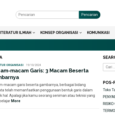
Pencarian
ITERATUR ILMIAH
KONSEP ORGANISASI
KOMUNIKASI
A
SEAR
Ayu
TUR ORGANISASI
19/10/2024
Cari
am-macam Garis: 3 Macam Beserta
untuk:
barnya
POS-
-macam garis beserta gambarnya, berbagai bidang
Toko T
ata telah memanfaatkan penggunaan bentuk garis dalam
k hal. Apalagi jika kamu seorang seniman atau teknisi yang
PENYAN
belajar
More
RISIK
TERMOR