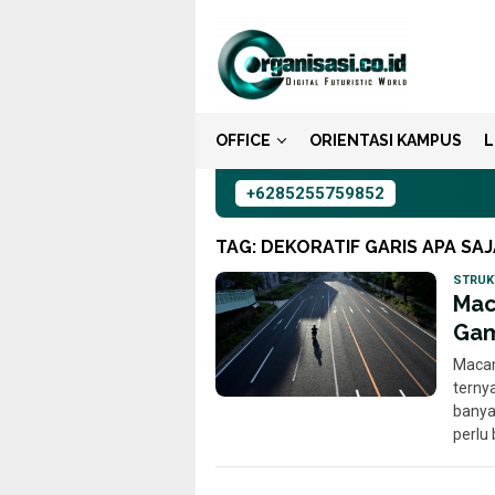
Loncat
ke
konten
OFFICE
ORIENTASI KAMPUS
L
+6285255759852
TAG:
DEKORATIF GARIS APA SAJ
STRUK
Mac
Gam
Macam
terny
banya
perlu 