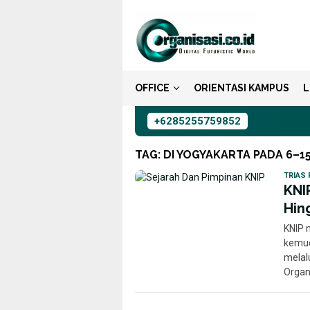
Loncat
ke
konten
OFFICE
ORIENTASI KAMPUS
L
+6285255759852
TAG:
DI YOGYAKARTA PADA 6–1
TRIAS 
KNI
Hin
KNIP 
kemud
melalu
Organ