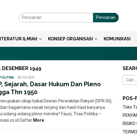
Pencarian
ITERATUR ILMIAH
KONSEP ORGANISASI
KOMUNIKASI
5 DESEMBER 1949
SEAR
Statuto
POLITIKA
26/10/2021
Cari
Disposita
P, Sejarah, Dasar Hukum Dan Pleno
untuk:
gga Thn 1950
POS-
merupakan cikap bakal Dewan Perwakilan Rakyat (DPR-RI),
Toko T
ian bagaimana sepak terjang dan hasil-hasil karyanya
i sidang-sidang pleno mereka? Fauzi, Trias Politika –
PENYAN
isasi.co.id Daftar
More
RISIK
TERMOR