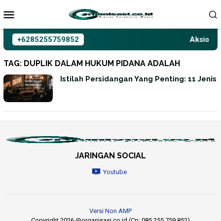
Loncat
ke
konten
+6285255759852
Aksioma I
TAG:
DUPLIK DALAM HUKUM PIDANA ADALAH
Istilah Persidangan Yang Penting: 11 Jenis
JARINGAN SOCIAL
Youtube
Versi Non AMP
Copyright 2026 @organisasi.co.id (Cp: 085 255 759 852)