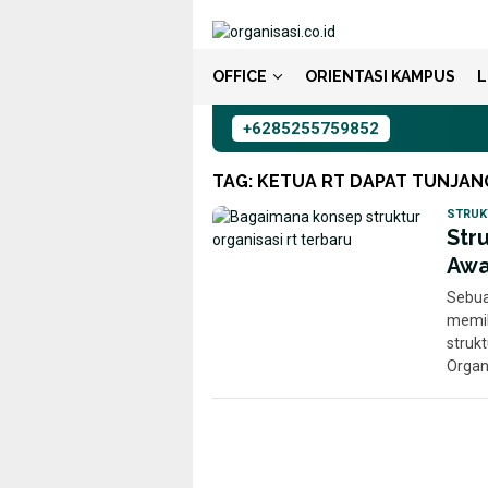
Loncat
ke
konten
OFFICE
ORIENTASI KAMPUS
L
+6285255759852
TAG:
KETUA RT DAPAT TUNJA
STRUK
Str
Awa
Sebua
memil
struk
Organ