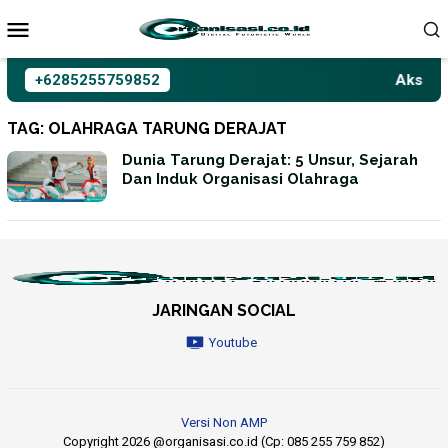
Loncat
ke
konten
+6285255759852
Aksioma
TAG:
OLAHRAGA TARUNG DERAJAT
Dunia Tarung Derajat: 5 Unsur, Sejarah
Dan Induk Organisasi Olahraga
JARINGAN SOCIAL
Youtube
Versi Non AMP
Copyright 2026 @organisasi.co.id (Cp: 085 255 759 852)