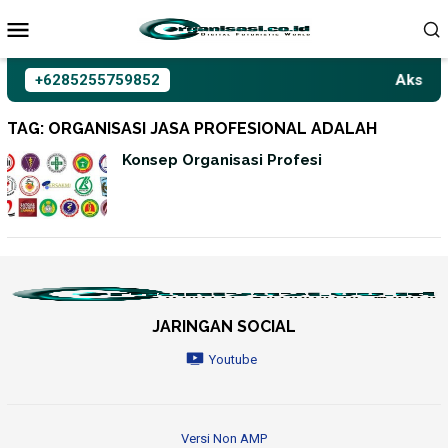
Loncat
ke
konten
+6285255759852
Aksioma
TAG:
ORGANISASI JASA PROFESIONAL ADALAH
Konsep Organisasi Profesi
JARINGAN SOCIAL
Youtube
Versi Non AMP