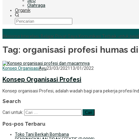
SEO
Olahraga
Organik
+6285255759852
Aksioma Interelasi, Belajar Privat Gaya Komunikasi Terbaik untuk pejab
Tag:
organisasi profesi humas di
Konsep Organisasi
Ayu
23/03/2021
13/01/2022
Konsep Organisasi Profesi
Konsep organisasi Profesi, adalah wadah bagi para pekerja profesi 
Search
Cari untuk:
Pos-pos Terbaru
Toko Tani Berkah Bombana