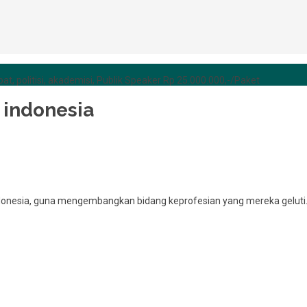
at, politisi, akademisi, Publik Speaker Rp 25.000.000,-/Paket
 indonesia
Indonesia, guna mengembangkan bidang keprofesian yang mereka geluti