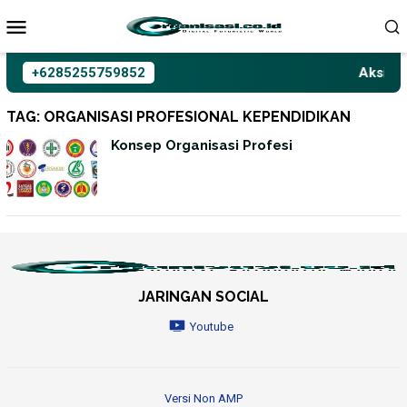
Loncat
ke
konten
+6285255759852
Aksioma
TAG:
ORGANISASI PROFESIONAL KEPENDIDIKAN
Konsep Organisasi Profesi
JARINGAN SOCIAL
Youtube
Versi Non AMP