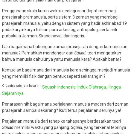
Penggunaan skala kurun waktu geologi agar dapat membagi
prasejarah pramanusia, serta sistem 3 zaman yang membagi
prasejarah manusia, yaitu dengan sistem yang hadir akhir abad 19
pada karya-karya tulisan para arkeolog, antropolog, serta ahli
purbakala Jerman, Skandinavia, dan Inggris.
Lalu bagaimana hubungan zaman prasejarah dengan kemunculan
manusia? Pernahkah mendengar dari
Squad
, teori mengatakan
bahwa manusia dahulunya yaitu manusia kera? Apakah benar?
Kemudian bagaimana dari manusia kera sehingga menjadi manusia
yang memiliki fisik dengan bentuk seperti sekarang ini?
Organisatoris lain baca ini:
Squash Indonesia: Induk Olahraga, Hingga
Sejarahnya
Penarasan nih bagaimana perjalanan manusia modern dari zaman
prasejarah sampai sekarang? Ikuti terus perjalanan serunya ya!
Perjalanan manusia dari tahap ke tahapanya berdasarkan teori
Squad
memiliki waktu yang panjang.
Squad
, yang terkenal teorinya
yaitu evolusi, yang mana manusia tersebut melalui tahap evolusi