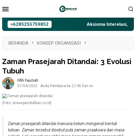
Loncat
Menu
ke
Mobile
konten
+6285255759852
Aksioma Interelasi, Belajar
BERANDA
KONSEP ORGANISASI
Zaman Prasejarah Ditandai: 3 Evolusi
Tubuh
Fifih Fauziah
07/04/2022
Anda Pembaca ke 2,145 hari ini
(Foto: dosenpendidikan.co.id)
Zaman prasejarah ditandai manusia belum mengenal bentuk
tulisan. Zaman tersebut disebut pula zaman praaksara dan masa