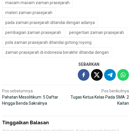
macam macam zaman prasejarah
materi zaman prasejarah
pada zaman prasejarah ditandai dengan adanya
pembagian zaman prasejarah
pengertian zaman prasejarah
pola zaman prasejarah ditandai gotong royong
zaman prasejarah di indonesia berakhir ditandai dengan
SEBARKAN
Navigasi
Pos sebelumnya
Pos berikutnya
Pahatan Mesolitikum: 5 Daftar
Tugas Ketua Kelas Pada SMA: 2
pos
Hingga Benda Sakralnya
Kaitan
Tinggalkan Balasan
Alamat email Anda tidak akan dipublikasikan.
Ruas yang wajib ditandai
*