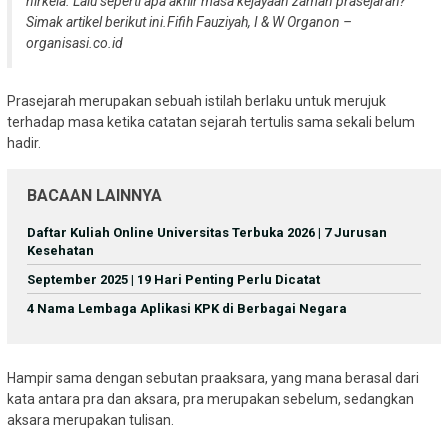
nirkela. Lalu seperti apa akhir masa kejayaan zaman prasejarah?
Simak artikel berikut ini.
Fifih Fauziyah, I & W Organon –
organisasi.co.id
Prasejarah merupakan sebuah istilah berlaku untuk merujuk
terhadap masa ketika catatan sejarah tertulis sama sekali belum
hadir.
BACAAN LAINNYA
Daftar Kuliah Online Universitas Terbuka 2026 | 7 Jurusan
Kesehatan
September 2025 | 19 Hari Penting Perlu Dicatat
4 Nama Lembaga Aplikasi KPK di Berbagai Negara
Hampir sama dengan sebutan praaksara, yang mana berasal dari
kata antara pra dan aksara, pra merupakan sebelum, sedangkan
aksara merupakan tulisan.