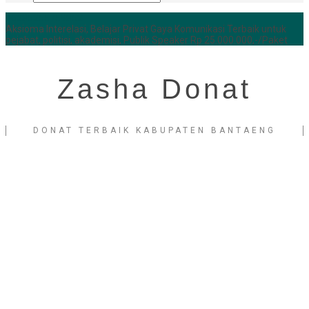
+6285255759852
Aksioma Interelasi, Belajar Privat Gaya Komunikasi Terbaik untuk
pejabat, politisi, akademisi, Publik Speaker Rp 25.000.000,-/Paket
Zasha Donat
DONAT TERBAIK KABUPATEN BANTAENG