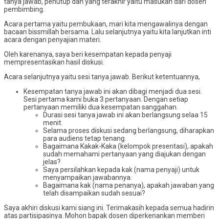
tanya jawab, penutup dan yang terakhir yaitu masukan dari dosen
pembimbing.
Acara pertama yaitu pembukaan, mari kita mengawalinya dengan
bacaan bissmillah bersama. Lalu selanjutnya yaitu kita lanjutkan inti
acara dengan penyajian materi.
Oleh karenanya, saya beri kesempatan kepada penyaji
mempresentasikan hasil diskusi.
Acara selanjutnya yaitu sesi tanya jawab. Berikut ketentuannya,
Kesempatan tanya jawab ini akan dibagi menjadi dua sesi.
Sesi pertama kami buka 3 pertanyaan. Dengan setiap
pertanyaan memiliki dua kesempatan sanggahan.
Durasi sesi tanya jawab ini akan berlangsung selaa 15
menit.
Selama proses diskusi sedang berlangsung, diharapkan
para audiens tetap tenang.
Bagaimana Kakak-Kaka (kelompok presentasi), apakah
sudah memahami pertanyaan yang diajukan dengan
jelas?
Saya persilahkan kepada kak (nama penyaji) untuk
menyampaikan jawabannya.
Bagaimana kak (nama penanya), apakah jawaban yang
telah disampaikan sudah sesuai?
Saya akhiri diskusi kami siang ini. Terimakasih kepada semua hadirin
atas partisipasinya. Mohon bapak dosen diperkenankan memberi