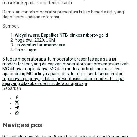
masukan kepada kami. Terimakasih.
Demikian contoh moderator presentasi kuliah beserta arti yang
dapat kamu jadikan referensi.
Sumber:
Widyaiswara. Bapelkes NTB. dinkes.ntbprov.go.id
Yoga dwi. 2020. UGM
Universitas tarumanegara
Fisipol ugm
5 tugas moderator
apa itu moderator presentasi
apa saja isi
moderator
apa yang diucapkan moderator saat presentasi
apakah
MC dibayar gaji
bedanya MC dan moderator
bridging itu artinya
apa
bridging MC artinya apa
moderator di presentasi
moderator
tugasnya apa
penyaji dalam presentasi
susunan moderator apa
saja
yang dilakukan oleh moderator apa saja
Sebarkan
Navigasi pos
Pos sebelumnya
Susunan Acara Rapat: 5 Syarat Karir Cemerlang