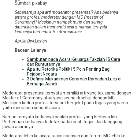
Sumber: pixabay
Sebenarnya apa arti moderator presentasi? Apa bedanya
antara profesi moderator dengan MC (master of
Ceremony)? Meskipun nampak mirip dan sering
diperlukan dalam memandu acara, namun ternyata
keduanya berbeda loh.
~
Komunikasi
Aprilia Dwi Lestari
Bacaan Lainnya
Sambutan pada Acara Keluarga Takziah | 5 Cara
dan Runtutannya
Apa itu Retorika Politik | 5 Poin Penting Bagi
Pejabat Negara
3 Definisi Mukadimah Ceramah Ramadan Lucu di
Berbagai Aspek
Moderator presentasi ternyata memiliki arti yang tak sama dengan
Master of Ceremony atau yang sering di sebut dengan MC.
Meskipun kedua profesi tersebut bergelut pada tugas yang sama
yaitu memandu sebuah acara.
Namun ternyata keduanya adalah profesi yang berbeda loh.
Perbedaan keduanya terletak pada ranah tugas dan tanggung
jawab acaranya.
Moderator lebih ke acara tugas gagasan dan forum. MC lebih ke