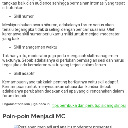
tangkap baik oleh audience sehingga permainan intonasi yang tepat
di butuhkan.
Skill humor
Meskipun bukan acara hiburan, adakalanya forum serius akan
terlalu tegang jika tidak di selingi dengan pencair suasana. Oleh
karenanya skill humor perlu kamu miliki untuk menjadi moderator
yang baik.
Skill managemen waktu
Tak hanya itu, moderator juga perlu mengasah skill managemen
waktunya. Sebab adakalanya di perlukan pembagian sesi dan harus
tegas jika ada kemoloran waktu yang terjadi dalam forum.
Skill adaptif
Kemampuan yang tak kalah penting berikutnya yaitu skill adaptif.
Kemampuan untuk menyesuaikan situasi dan kondisi. Sebab
adakalanya perubahan dadakan dari apa yang di rencanakan dalam
forum terjadi.
Organisatoris lain juga baca ini:
tips pembuka dan penutup sidang skripsi
Poin-poin Menjadi MC