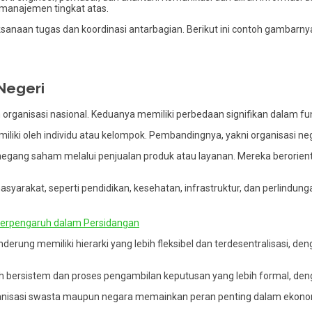
 manajemen tingkat atas.
sanaan tugas dan koordinasi antarbagian. Berikut ini contoh gambarny
Negeri
anisasi nasional. Keduanya memiliki perbedaan signifikan dalam fungs
liki oleh individu atau kelompok. Pembandingnya, yakni organisasi ne
egang saham melalui penjualan produk atau layanan. Mereka berorientas
syarakat, seperti pendidikan, kesehatan, infrastruktur, dan perlindung
Berpengaruh dalam Persidangan
nderung memiliki hierarki yang lebih fleksibel dan terdesentralisas
ebih bersistem dan proses pengambilan keputusan yang lebih formal, de
ganisasi swasta maupun negara memainkan peran penting dalam ekono