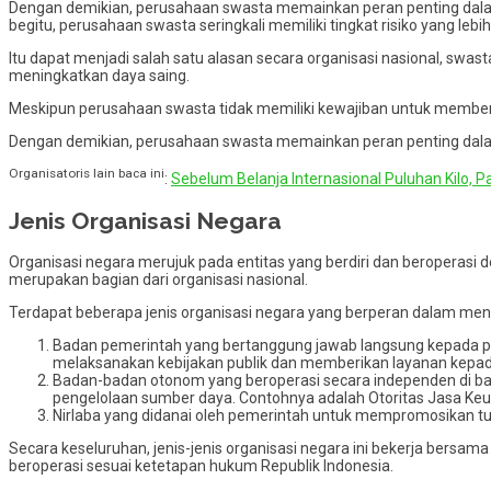
Dengan demikian, perusahaan swasta memainkan peran penting dalam
begitu, perusahaan swasta seringkali memiliki tingkat risiko yang lebi
Itu dapat menjadi salah satu alasan secara organisasi nasional, swa
meningkatkan daya saing.
Meskipun perusahaan swasta tidak memiliki kewajiban untuk memberi
Dengan demikian, perusahaan swasta memainkan peran penting dal
Organisatoris lain baca ini
:
Sebelum Belanja Internasional Puluhan Kilo, Pa
Jenis Organisasi Negara
Organisasi negara merujuk pada entitas yang berdiri dan beroperasi
merupakan bagian dari organisasi nasional.
Terdapat beberapa jenis organisasi negara yang berperan dalam me
Badan pemerintah yang bertanggung jawab langsung kepada pe
melaksanakan kebijakan publik dan memberikan layanan kepa
Badan-badan otonom yang beroperasi secara independen di ba
pengelolaan sumber daya. Contohnya adalah Otoritas Jasa Ke
Nirlaba yang didanai oleh pemerintah untuk mempromosikan tuju
Secara keseluruhan, jenis-jenis organisasi negara ini bekerja ber
beroperasi sesuai ketetapan hukum Republik Indonesia.