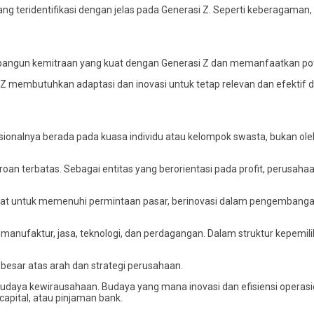
ng teridentifikasi dengan jelas pada Generasi Z. Seperti keberagaman, k
bangun kemitraan yang kuat dengan Generasi Z dan memanfaatkan pot
si Z membutuhkan adaptasi dan inovasi untuk tetap relevan dan efekti
asionalnya berada pada kuasa individu atau kelompok swasta, bukan o
roan terbatas. Sebagai entitas yang berorientasi pada profit, perusah
t untuk memenuhi permintaan pasar, berinovasi dalam pengembangan
 manufaktur, jasa, teknologi, dan perdagangan. Dalam struktur kepemi
besar atas arah dan strategi perusahaan.
budaya kewirausahaan. Budaya yang mana inovasi dan efisiensi operas
capital, atau pinjaman bank.