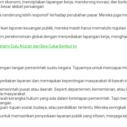
 ekonomi, menciptakan lapangan kerja, mendorong inovasi, dan berk
h besar akibat persaingan.
sta cenderung lebih responsif terhadap perubahan pasar. Mereka juga 
kan laporan keuangan publik, mereka masih harus mematuhi regulasi 
am perekonomian global dengan menyediakan lapangan kerja, mengha
hami Dulu Aturan dari Bea Cukai Berikut Ini
 dengan tangan pemerintah suatu negara. Tujuannya untuk mencapai mis
nyediakan layanan dan memajukan kepentingan masyarakat di bawah in
merintah pusat atau daerah. Seperti departemen, kementerian, atau 
da masyarakat.
wah kerangka hukum yang ada dalam ketetapan pemerintah. Tapi memi
uangan.
an-tujuan sosial, budaya, atau pendidikan tertentu. Mereka seringkali
sama untuk memastikan penyediaan layanan publik yang efisien, menja