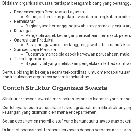
Di dalam organisasi swasta, terdapat beragam bidang yang bertang
Pengembangan Produk atau Layanan
Bidang ini berfokus pada inovasi dan peningkatan produ
Pemasaran
Bagian yang bertanggung jawab atas promosi, penjuala
Keuangan
Pengelola aspek keuangan perusahaan, termasuk peren
Operasi dan Produksi
Para punggawanya bertanggung jawab atas manufaktur p
Sumber Daya Manusia
Tugasnya mengelola aspek karyawan perusahaan, mulai
Teknologi Informasi
Bagian vital yang melakukan pengelolaan terhadap infr
Semua bidang ini bekerja secara terkoordinasi untuk mencapai tujua
dan kesuksesan organisasi secara keseluruhan.
Contoh Struktur Organisasi Swasta
Struktur organisasi swasta merupakan kerangka hierarkis yang me
Contohnya, sebuah perusahaan teknologi dapat memiliki struktur yan
keuangan yang dipimpin oleh manajer departemen.
Setiap departemen memiliki staf yang bertanggung jawab atas pekerj
Di tingkat operasional, terdapat karyawan dengan berbagai posisi, sep