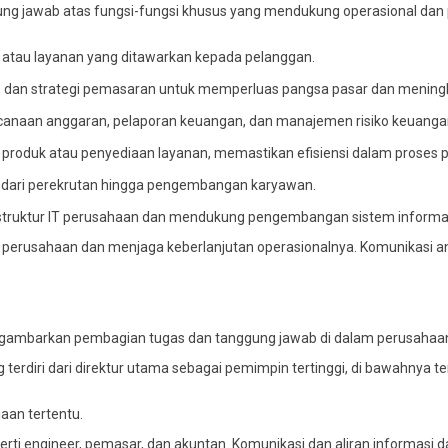
gung jawab atas fungsi-fungsi khusus yang mendukung operasional da
k atau layanan yang ditawarkan kepada pelanggan.
n, dan strategi pemasaran untuk memperluas pangsa pasar dan menin
canaan anggaran, pelaporan keuangan, dan manajemen risiko keuanga
roduk atau penyediaan layanan, memastikan efisiensi dalam proses p
 dari perekrutan hingga pengembangan karyawan.
astruktur IT perusahaan dan mendukung pengembangan sistem informas
n perusahaan dan menjaga keberlanjutan operasionalnya. Komunikasi an
nggambarkan pembagian tugas dan tanggung jawab di dalam perusahaa
g terdiri dari direktur utama sebagai pemimpin tertinggi, di bawahny
aan tertentu.
erti engineer, pemasar, dan akuntan. Komunikasi dan aliran informasi d