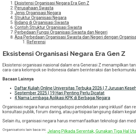
Eksistensi Organisasi Negara Era Gen Z
Perusahaan Swasta
Jenis Organisasi Negara
Struktur Organisasi Negara
Bidang di Organisasi Swasta
Contoh Struktur Organisasi Swasta
Perbedaan Fungsi Organisasi Swasta dan Negeri
Apa Perbedaan Organisasi Swasta dan Negeri dengan Organisas
Referensi
Eksistensi Organisasi Negara Era Gen Z
Eksistensi organisasi nasional dalam era Generasi Z menampilkan ta
cara-cara kelompok se-Indonesia dalam berinteraksi dan berkomunik
Bacaan Lainnya
Daftar Kuliah Online Universitas Terbuka 2026 | 7 Jurusan Kese
September 2025 | 19 Hari Penting Perlu Dicatat
4 Nama Lembaga Aplikasi KPK di Berbagai Negara
Organisasi negara harus mengadopsi pendekatan yang inklusif dan r
konsultasi publik, forum daring, atau partisipasi langsung dalam kegia
Selain itu, organisasi negara harus memanfaatkan teknologi dan med
Organisatoris lain baca ini
:
Jelang Pilkada Serentak, Gunakan Tiga Hal Ut