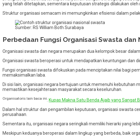
yang telah ditetapkan, sementara keputusan strategis dilakukan oleh
Struktur organisasi semacam ini memungkinkan efisiensi dalam pelak
Sumber: RS William Both Surabaya
Perbedaan Fungsi Organisasi Swasta dan 
Organisasi swasta dan negara merupakan dua kelompok besar dalam org
Organisasi swasta beroperasi untuk mendapatkan keuntungan dan dimi
Fungsi organisasi swasta difokuskan pada menciptakan nilai bagi pem
memaksimalkan laba.
Di sisi lain, organisasi negara bertujuan untuk memenuhi kebutuhan ma
memastikan kesejahteraan masyarakat secara keseluruhan.
Organisatoris lain baca ini
:
Kupas Makna Satu Benda Ajaib yang Sangat 
Dalam hal struktur dan pengambilan keputusan, organisasi swasta ce
perusahaan.
Sementara itu, organisasi negara seringkali memiliki hierarki yang l
Meskipun keduanya beroperasi dalam lingkup yang berbeda, baik or