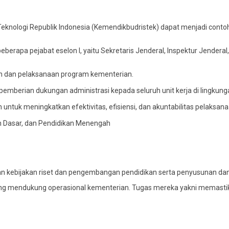
eknologi Republik Indonesia (Kemendikbudristek) dapat menjadi contoh 
berapa pejabat eselon I, yaitu Sekretaris Jenderal, Inspektur Jenderal,
n dan pelaksanaan program kementerian.
emberian dukungan administrasi kepada seluruh unit kerja di lingkung
ntuk meningkatkan efektivitas, efisiensi, dan akuntabilitas pelaksana
an Dasar, dan Pendidikan Menengah
kebijakan riset dan pengembangan pendidikan serta penyusunan dan 
te yang mendukung operasional kementerian. Tugas mereka yakni memas