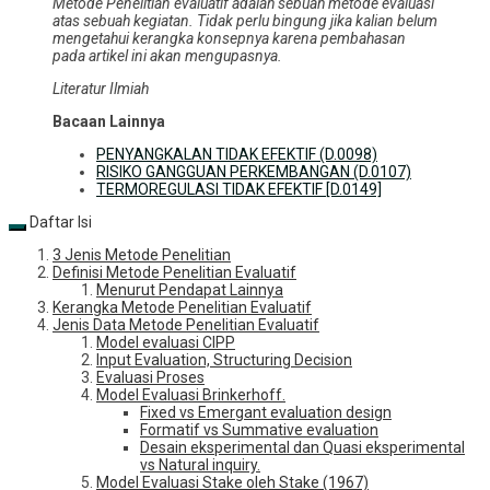
Metode Penelitian evaluatif adalah sebuah metode evaluasi
atas sebuah kegiatan. Tidak perlu bingung jika kalian belum
mengetahui kerangka konsepnya karena pembahasan
pada artikel ini akan mengupasnya.
Literatur Ilmiah
Bacaan Lainnya
PENYANGKALAN TIDAK EFEKTIF (D.0098)
RISIKO GANGGUAN PERKEMBANGAN (D.0107)
TERMOREGULASI TIDAK EFEKTIF [D.0149]
Daftar Isi
3 Jenis Metode Penelitian
Definisi Metode Penelitian Evaluatif
Menurut Pendapat Lainnya
Kerangka Metode Penelitian Evaluatif
Jenis Data Metode Penelitian Evaluatif
Model evaluasi CIPP
Input Evaluation, Structuring Decision
Evaluasi Proses
Model Evaluasi Brinkerhoff.
Fixed vs Emergant evaluation design
Formatif vs Summative evaluation
Desain eksperimental dan Quasi eksperimental
vs Natural inquiry.
Model Evaluasi Stake oleh Stake (1967)