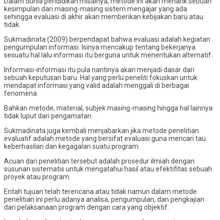
Dalam dunia pendidikan misalnya, metode ini akan menarik sebuah
kesimpulan dari masing-masing sistem mengajar yang ada
sehingga evaluasi di akhir akan memberikan kebijakan baru atau
tidak.
Sukmadinata (2009) berpendapat bahwa evaluasi adalah kegiatan
pengumpulan informasi. Isinya mencakup tentang bekerjanya
sesuatu hal lalu informasi itu berguna untuk menentukan alternatif.
Informasi-informasi itu pula nantinya akan menjadi dasar dari
sebuah keputusan baru. Hal yang perlu peneliti fokuskan untuk
mendapat informasi yang valid adalah menggali di berbagai
fenomena.
Bahkan metode, material, subjek masing-masing hingga hal lainnya
tidak luput dari pengamatan.
Sukmadinata juga kembali menjabarkan jika metode penelitian
evaluatif adalah metode yang bersifat evaluasi guna mencari tau
keberhasilan dan kegagalan suatu program.
Acuan dari penelitian tersebut adalah prosedur ilmiah dengan
susunan sistematis untuk mengatahui hasil atau efektifitas sebuah
proyek atau program.
Entah tujuan telah terencana atau tidak namun dalam metode
penelitian ini perlu adanya analisa, pengumpulan, dan pengkajian
dari pelaksanaan program dengan cara yang objektif.