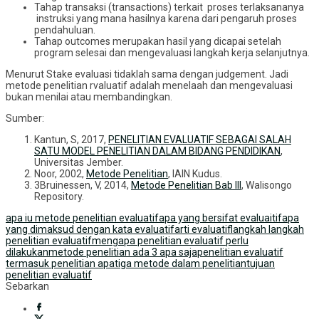
Tahap transaksi (transactions) terkait proses terlaksananya
instruksi yang mana hasilnya karena dari pengaruh proses
pendahuluan.
Tahap outcomes merupakan hasil yang dicapai setelah
program selesai dan mengevaluasi langkah kerja selanjutnya.
Menurut Stake evaluasi tidaklah sama dengan judgement. Jadi
metode penelitian rvaluatif adalah menelaah dan mengevaluasi
bukan menilai atau membandingkan.
Sumber:
Kantun, S, 2017,
PENELITIAN EVALUATIF SEBAGAI SALAH
SATU MODEL PENELITIAN DALAM BIDANG PENDIDIKAN
,
Universitas Jember.
Noor, 2002,
Metode Penelitian
, IAIN Kudus.
3Bruinessen, V, 2014,
Metode Penelitian Bab III
, Walisongo
Repository.
apa iu metode penelitian evaluatif
apa yang bersifat evaluaitif
apa
yang dimaksud dengan kata evaluatif
arti evaluatif
langkah langkah
penelitian evaluatif
mengapa penelitian evaluatif perlu
dilakukan
metode penelitian ada 3 apa saja
penelitian evaluatif
termasuk penelitian apa
tiga metode dalam penelitian
tujuan
penelitian evaluatif
Sebarkan