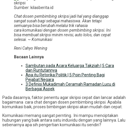
Sumber: kilasberita.id
Chat dosen pembimbing
skripsi jadi hal yang dianggap
sangat susah bagi sebagai mahasiswa. Akan tetapi
semuanya bisa berubah melalui trik rahasia
cara komunikasi dengan dosen pembimbing skripsi.
Ini
bisa membuat skripsi
minim revisi, auto lolos, dan cepat
selesai.
~
Komunikasi
Reni Cahyo Wening
Bacaan Lainnya
Sambutan pada Acara Keluarga Takziah | 5 Cara
dan Runtutannya
Apa itu Retorika Politik | 5 Poin Penting Bagi
Pejabat Negara
3 Definisi Mukadimah Ceramah Ramadan Lucu di
Berbagai Aspek
Pada dasarnya, faktor penentu agar skripsi cepat dan lancar adalah
bagaimana cara chat dengan dosen pembimbing skripsi. Apabila
komunikasi baik, proses bimbingan skripsi akan mudah dan cepat.
Komunikasi memang sangat pernting. Ini mampu menciptakan
hubungan yang baik antara satu induvidu dengan yang lainnya. Lalu
sebenarnya apa sih pengertian komunikasi itu sendiri?