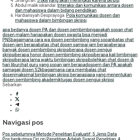
Jihargifari.
5 skill yang akan meningkat karena skripsi
.
Abdul malik iskandar.
Interaksi dan komunikasi antara dosen
dan mahasiswa dalam bidang pendidikan
.
Hardiansyah Desprayoga.
Pola komunikasi dosen dan
mahasiswa dalam bimbingan skripsi
.
apa bedanya dosen PA dan dosen pembimbing
apakah sopan chat
dosen malam hari
apakan dosen swasta bisa menjadi
PNS
bagaimana cara wa dosen pembimbing yang sopan
batas chat
dosen jam berapa
batas chat dosen sampai jam berapa
berapa
banyak dosen pembimbing skripsi
berapa dosen penguji
skripsi
berapa honor dosen pembimbing skripsi
berapa kali bimbingan
skripsi
berapa lama waktu bimbingan skripsi
bolehkan chat dosen di
hari libur
chat guru yang sopan jam berapa
dospem dan PA apakah
sama
gaji dosen S2
kbagaimana cara membalas chat
dosen
maksimal bimbingan skripsi berapa
siapa yang menentukan
dosen pembimbing akademik
tugas dosen penguji skripsi
Sebarkan
Navigasi pos
Pos sebelumnya
Metode Penelitian Evaluatif: 5 Jenis Data
Pos berikutnya
Ciri ciri Penelitian Adalah Syarat Penelitian: 4