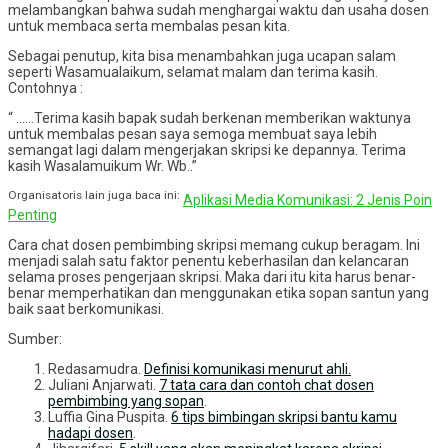
melambangkan bahwa sudah menghargai waktu dan usaha dosen
untuk membaca serta membalas pesan kita.
Sebagai penutup, kita bisa menambahkan juga ucapan salam
seperti Wasamualaikum, selamat malam dan terima kasih.
Contohnya :
“ ……Terima kasih bapak sudah berkenan memberikan waktunya
untuk membalas pesan saya semoga membuat saya lebih
semangat lagi dalam mengerjakan skripsi ke depannya. Terima
kasih Wasalamuikum Wr. Wb..”
Organisatoris lain juga baca ini:
Aplikasi Media Komunikasi: 2 Jenis Poin
Penting
Cara chat dosen pembimbing skripsi memang cukup beragam. Ini
menjadi salah satu faktor penentu keberhasilan dan kelancaran
selama proses pengerjaan skripsi. Maka dari itu kita harus benar-
benar memperhatikan dan menggunakan etika sopan santun yang
baik saat berkomunikasi.
Sumber:
Redasamudra.
Definisi komunikasi menurut ahli.
Juliani Anjarwati.
7 tata cara dan contoh chat dosen
pembimbing yang sopan
.
Luffia Gina Puspita.
6 tips bimbingan skripsi bantu kamu
hadapi dosen
.