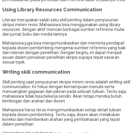
Using Library Resources Communication
Literasi merupakan salah satu
skill
penting dalam penyusunan
skripsi minim revisi. Mahasiswa bisa menggunakan
using library
resources
dengan aktif mencari berbagai sumber referensi mulai
dari jurnal, buku dan media lainnya.
Mahasiswa juga bisa mengomunikasikan dan meminta pendapat
kepada dosen pembimbing mengenai sumber referensi yang baik
dan relevan dengan penelitian. Dengan begitu, ini dapat menjadi
acuan dalam penulisan penelitian skripsi supaya tepat sasaran
sesuai topik.
Writing skill communication
Skill penting saat penyusunan skripsi minim revisi adalah
writting skill
communication
. Ini fokus dengan kemampuan menulis serta
menuangkan gagasan dan pikiran pada sebuah tulisan. Tentu saja,
mahasiswa tidak bisa bekerja sendiri. Akan tetapi mereka butuh
bimbingan dan arahan dari dosen.
Mahasiswa harus terus mengomunikasikan setiap detail tulisan
kepada dosen pembimbing. Tentu saja, dosen akan melakukan
koreksi dan memberikan arahan yang pembahasan yang tepat
dalam penelitian.
Organisatoris lain juga baca ini: