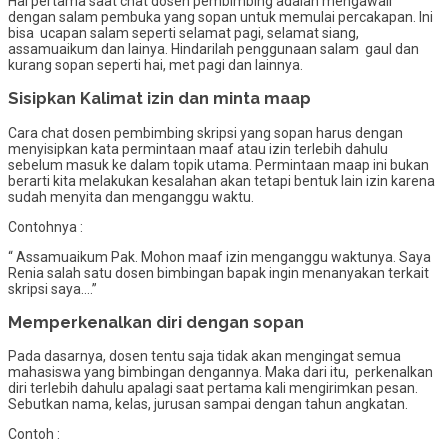
Hal pertama saat chat dosen pembimbing adalah mengawali
dengan salam pembuka yang sopan untuk memulai percakapan. Ini
bisa ucapan salam seperti selamat pagi, selamat siang,
assamuaikum dan lainya. Hindarilah penggunaan salam gaul dan
kurang sopan seperti hai, met pagi dan lainnya.
Sisipkan Kalimat izin dan minta maap
Cara chat dosen pembimbing skripsi yang sopan harus dengan
menyisipkan kata permintaan maaf atau izin terlebih dahulu
sebelum masuk ke dalam topik utama. Permintaan maap ini bukan
berarti kita melakukan kesalahan akan tetapi bentuk lain izin karena
sudah menyita dan menganggu waktu.
Contohnya :
“ Assamuaikum Pak. Mohon maaf izin menganggu waktunya. Saya
Renia salah satu dosen bimbingan bapak ingin menanyakan terkait
skripsi saya….”
Memperkenalkan diri dengan sopan
Pada dasarnya, dosen tentu saja tidak akan mengingat semua
mahasiswa yang bimbingan dengannya. Maka dari itu, perkenalkan
diri terlebih dahulu apalagi saat pertama kali mengirimkan pesan.
Sebutkan nama, kelas, jurusan sampai dengan tahun angkatan.
Contoh :