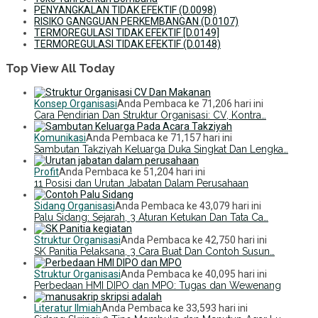
PENYANGKALAN TIDAK EFEKTIF (D.0098)
RISIKO GANGGUAN PERKEMBANGAN (D.0107)
TERMOREGULASI TIDAK EFEKTIF [D.0149]
TERMOREGULASI TIDAK EFEKTIF (D.0148)
Top View All Today
Konsep Organisasi
Anda Pembaca ke 71,206 hari ini
Cara Pendirian Dan Struktur Organisasi: CV, Kontra…
Komunikasi
Anda Pembaca ke 71,157 hari ini
Sambutan Takziyah Keluarga Duka Singkat Dan Lengka…
Profit
Anda Pembaca ke 51,204 hari ini
11 Posisi dan Urutan Jabatan Dalam Perusahaan
Sidang Organisasi
Anda Pembaca ke 43,079 hari ini
Palu Sidang: Sejarah, 3 Aturan Ketukan Dan Tata Ca…
Struktur Organisasi
Anda Pembaca ke 42,750 hari ini
SK Panitia Pelaksana, 3 Cara Buat Dan Contoh Susun…
Struktur Organisasi
Anda Pembaca ke 40,095 hari ini
Perbedaan HMI DIPO dan MPO: Tugas dan Wewenang
Literatur Ilmiah
Anda Pembaca ke 33,593 hari ini