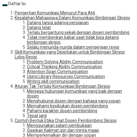
Daftar Isi
Pengertian Komunikasi Menurut Para Ahli
Kesalahan Mahasiswa Dalam Komunikasi Bimbingan Skripsi
Datang tanpa adanya persiapan
Datang telat
Terlalu bergantung sekali dengan dosen pembimbing
Tidak memberikan kabar saat tidak bisa datang
bimbingan skripsi
Selalu menunda-nunda dalam pengerjaan revisi
Skill Komunikasi yang Diperlukan untuk Bimbingan Skripsi
Lolos Revisi
Problem Solving Ability Communication
Critical Thinking Ability Communication
Attention Span Communication
Using Library Resources Communication
Writing skill communication
Aturan Tak Tertulis Komunikasi Bimbingan Skripsi
Menjaga hubungan komunikasi yang baik dengan
dosen
Menghubungi dosen dengan bahasa yang sopan
Memahami kesibukan dosen pembimbing
Pahami karakter dosen pembimbing
Tepat janji
Contoh Bentuk Etika Chat Dosen Pembimbing Skripsi
Menggunakan salam pembukaan
Sisipkan Kalimat izin dan minta maap
Memperkenalkan diri dengan sopan