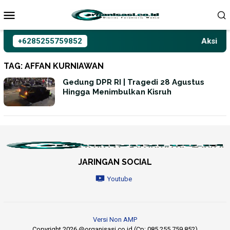
Loncat
ke
konten
+6285255759852
Aksioma 
TAG:
AFFAN KURNIAWAN
Gedung DPR RI | Tragedi 28 Agustus
Hingga Menimbulkan Kisruh
JARINGAN SOCIAL
Youtube
Versi Non AMP
Copyright 2026 @organisasi.co.id (Cp: 085 255 759 852)