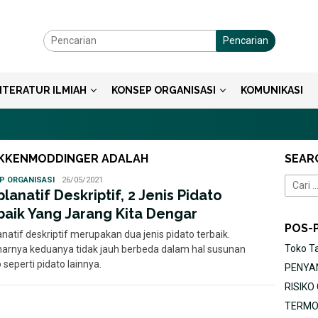
Pencarian
ITERATUR ILMIAH
KONSEP ORGANISASI
KOMUNIKASI
OKKENMODDINGER ADALAH
SEAR
Tika
P ORGANISASI
26/05/2021
Cari
Yanti
lanatif Deskriptif, 2 Jenis Pidato
untuk:
baik Yang Jarang Kita Dengar
POS-
natif deskriptif merupakan dua jenis pidato terbaik.
Toko T
arnya keduanya tidak jauh berbeda dalam hal susunan
 seperti pidato lainnya.
PENYAN
RISIK
TERMOR