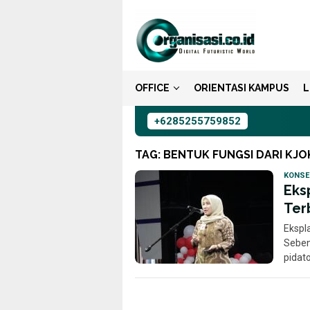
Loncat
ke
konten
OFFICE
ORIENTASI KAMPUS
L
+6285255759852
TAG:
BENTUK FUNGSI DARI KJ
KONSE
Eksp
Ter
Ekspla
Seben
pidato