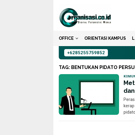
Loncat
ke
konten
OFFICE
ORIENTASI KAMPUS
L
+6285255759852
TAG:
BENTUKAN PIDATO PERSU
KOMUN
Met
dan
Peras
kerap
pidat