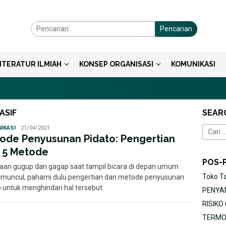
Pencarian
ITERATUR ILMIAH
KONSEP ORGANISASI
KOMUNIKASI
ASIF
SEAR
Ayu
IKASI
21/04/2021
Cari
ode Penyusunan Pidato: Pengertian
untuk:
 5 Metode
POS-
aan gugup dan gagap saat tampil bicara di depan umum
Toko T
 muncul, pahami dulu pengertian dan metode penyusunan
o untuk menghindari hal tersebut.
PENYAN
RISIK
TERMOR