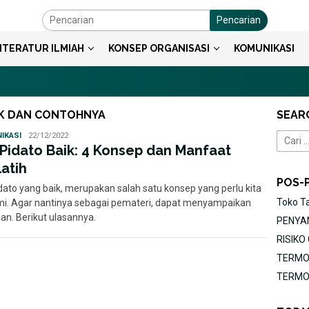
Pencarian
ITERATUR ILMIAH
KONSEP ORGANISASI
KOMUNIKASI
AIK DAN CONTOHNYA
SEAR
Ayu
IKASI
22/12/2022
Cari
i Pidato Baik: 4 Konsep dan Manfaat
untuk:
latih
POS-
idato yang baik, merupakan salah satu konsep yang perlu kita
Toko T
i. Agar nantinya sebagai pemateri, dapat menyampaikan
an. Berikut ulasannya.
PENYAN
RISIK
TERMOR
TERMOR