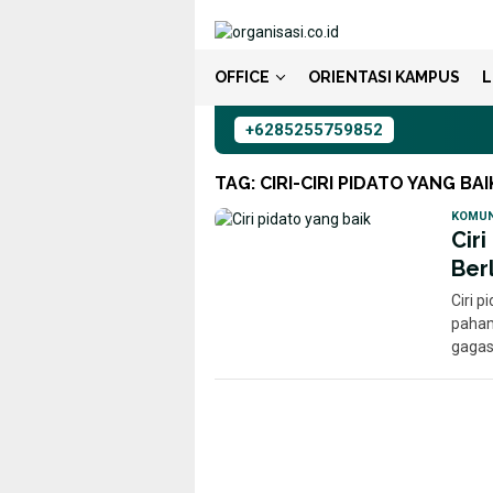
Loncat
ke
konten
OFFICE
ORIENTASI KAMPUS
L
+6285255759852
TAG:
CIRI-CIRI PIDATO YANG B
KOMUN
Cir
Ber
Ciri p
paham
gagas