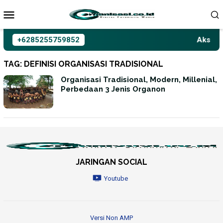
Loncat
ke
konten
+6285255759852
Aksioma
TAG:
DEFINISI ORGANISASI TRADISIONAL
Organisasi Tradisional, Modern, Millenial,
Perbedaan 3 Jenis Organon
JARINGAN SOCIAL
Youtube
Versi Non AMP