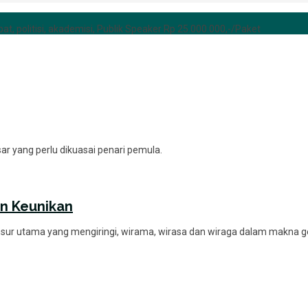
at, politisi, akademisi, Publik Speaker Rp 25.000.000,-/Paket
asar yang perlu dikuasai penari pemula.
an Keunikan
nsur utama yang mengiringi, wirama, wirasa dan wiraga dalam makna 