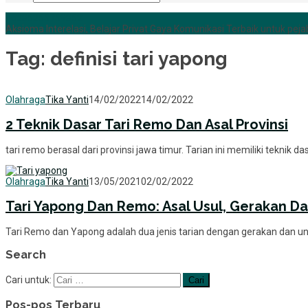
+6285255759852
Aksioma Interelasi, Belajar Privat Gaya Komunikasi Terbaik untuk pejab
Tag:
definisi tari yapong
Olahraga
Tika Yanti
14/02/2022
14/02/2022
2 Teknik Dasar Tari Remo Dan Asal Provinsi
tari remo berasal dari provinsi jawa timur. Tarian ini memiliki teknik d
Olahraga
Tika Yanti
13/05/2021
02/02/2022
Tari Yapong Dan Remo: Asal Usul, Gerakan D
Tari Remo dan Yapong adalah dua jenis tarian dengan gerakan dan u
Search
Cari untuk:
Pos-pos Terbaru