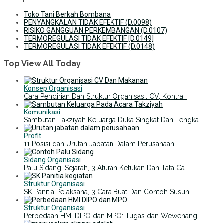
Toko Tani Berkah Bombana
PENYANGKALAN TIDAK EFEKTIF (D.0098)
RISIKO GANGGUAN PERKEMBANGAN (D.0107)
TERMOREGULASI TIDAK EFEKTIF [D.0149]
TERMOREGULASI TIDAK EFEKTIF (D.0148)
Top View All Today
Konsep Organisasi
Cara Pendirian Dan Struktur Organisasi: CV, Kontra…
Komunikasi
Sambutan Takziyah Keluarga Duka Singkat Dan Lengka…
Profit
11 Posisi dan Urutan Jabatan Dalam Perusahaan
Sidang Organisasi
Palu Sidang: Sejarah, 3 Aturan Ketukan Dan Tata Ca…
Struktur Organisasi
SK Panitia Pelaksana, 3 Cara Buat Dan Contoh Susun…
Struktur Organisasi
Perbedaan HMI DIPO dan MPO: Tugas dan Wewenang