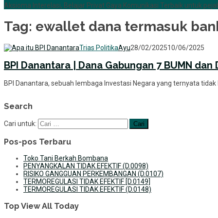
Aksioma Interelasi, Belajar Privat Gaya Komunikasi Terbaik untuk pejab
Tag:
ewallet dana termasuk ban
Trias Politika
Ayu
28/02/2025
10/06/2025
BPI Danantara | Dana Gabungan 7 BUMN dan
BPI Danantara, sebuah lembaga Investasi Negara yang ternyata tidak
Search
Cari untuk:
Pos-pos Terbaru
Toko Tani Berkah Bombana
PENYANGKALAN TIDAK EFEKTIF (D.0098)
RISIKO GANGGUAN PERKEMBANGAN (D.0107)
TERMOREGULASI TIDAK EFEKTIF [D.0149]
TERMOREGULASI TIDAK EFEKTIF (D.0148)
Top View All Today