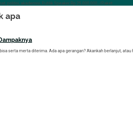
at, politisi, akademisi, Publik Speaker Rp 25.000.000,-/Paket
k apa
 Dampaknya
 bisa serta merta diterima. Ada apa gerangan? Akankah berlanjut, at