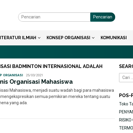
Pencarian
ITERATUR ILMIAH
KONSEP ORGANISASI
KOMUNIKASI
SASI BADMINTON INTERNASIONAL ADALAH
SEAR
Ayu
P ORGANISASI
25/03/2021
Cari
enis Organisasi Mahasiswa
untuk:
isasi Mahasiswa, menjadi suatu wadah bagi para mahasiswa
POS-
 mengekspresikan semua pemikiran mereka tentang suatu
ena yang ada.
Toko T
PENYAN
RISIK
TERMOR