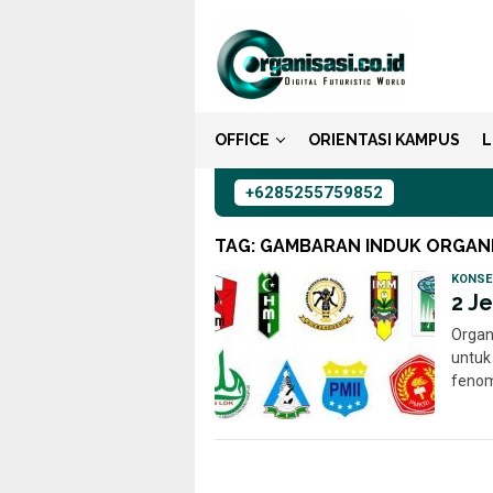
Loncat
ke
konten
OFFICE
ORIENTASI KAMPUS
L
+6285255759852
TAG:
GAMBARAN INDUK ORGANI
KONSE
2 J
Organ
untuk
fenom