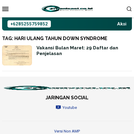
Loncat
ke
konten
+6285255759852
Aksioma 
TAG:
HARI ULANG TAHUN DOWN SYNDROME
Vakansi Bulan Maret: 29 Daftar dan
Penjelasan
JARINGAN SOCIAL
Youtube
Versi Non AMP