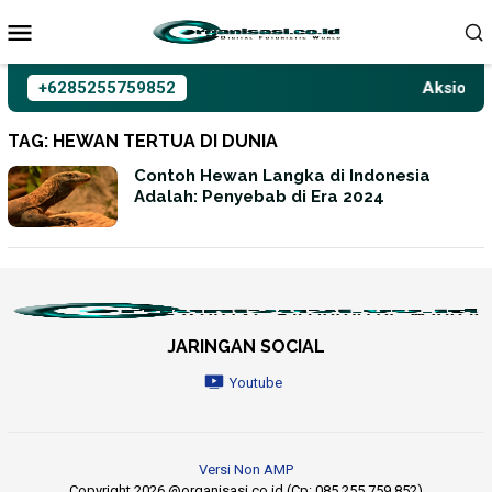
Loncat
ke
konten
+6285255759852
Aksioma I
TAG:
HEWAN TERTUA DI DUNIA
Contoh Hewan Langka di Indonesia
Adalah: Penyebab di Era 2024
JARINGAN SOCIAL
Youtube
Versi Non AMP
Copyright 2026 @organisasi.co.id (Cp: 085 255 759 852)