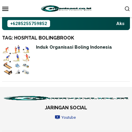
Loncat
ke
konten
+6285255759852
Aksioma
TAG:
HOSPITAL BOLINGBROOK
Induk Organisasi Boling Indonesia
JARINGAN SOCIAL
Youtube