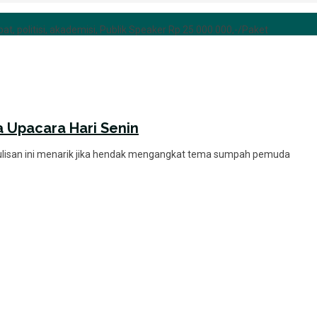
at, politisi, akademisi, Publik Speaker Rp 25.000.000,-/Paket
Upacara Hari Senin
tulisan ini menarik jika hendak mengangkat tema sumpah pemuda