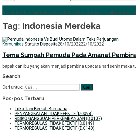
+6285255759852
Aksioma Interelasi, Belajar Privat Gaya Komunikasi Terbaik untuk pejab
Tag:
Indonesia Merdeka
Komunikasi
Statuto Disposita
28/10/2022
22/10/2022
Tema Sumpah Pemuda Pada Amanat Pembina 
bapak dan ibu yang akan menjadi pembina upacara hari senin maka 
Search
Cari untuk:
Pos-pos Terbaru
Toko Tani Berkah Bombana
PENYANGKALAN TIDAK EFEKTIF (D.0098)
RISIKO GANGGUAN PERKEMBANGAN (D.0107)
TERMOREGULASI TIDAK EFEKTIF [D.0149]
TERMOREGULASI TIDAK EFEKTIF (D.0148)