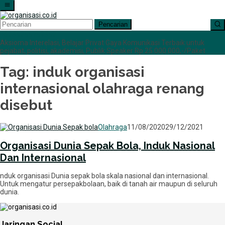
Loncat
ke
konten
Pencarian
+6285255759852
Aksioma Interelasi, Belajar Privat Gaya Komunikasi Terbaik untuk
pejabat, politisi, akademisi, Publik Speaker Rp 25.000.000,-/Paket
Tag:
induk organisasi
internasional olahraga renang
disebut
Statuto
Olahraga
11/08/2020
29/12/2021
Disposita
Organisasi Dunia Sepak Bola, Induk Nasional
Dan Internasional
nduk organisasi Dunia sepak bola skala nasional dan internasional.
Untuk mengatur persepakbolaan, baik di tanah air maupun di seluruh
dunia.
Jaringan Social