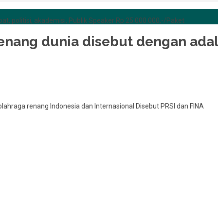
at, politisi, akademisi, Publik Speaker Rp 25.000.000,-/Paket
renang dunia disebut dengan ada
lahraga renang Indonesia dan Internasional Disebut PRSI dan FINA