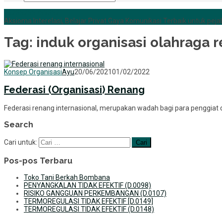
+6285255759852
Aksioma Interelasi, Belajar Privat Gaya Komunikasi Terbaik untuk pejab
Tag:
induk organisasi olahraga 
Konsep Organisasi
Ayu
20/06/2021
01/02/2022
Federasi (Organisasi) Renang
Federasi renang internasional, merupakan wadah bagi para penggiat o
Search
Cari untuk:
Pos-pos Terbaru
Toko Tani Berkah Bombana
PENYANGKALAN TIDAK EFEKTIF (D.0098)
RISIKO GANGGUAN PERKEMBANGAN (D.0107)
TERMOREGULASI TIDAK EFEKTIF [D.0149]
TERMOREGULASI TIDAK EFEKTIF (D.0148)