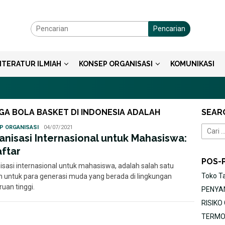
Pencarian
ITERATUR ILMIAH
KONSEP ORGANISASI
KOMUNIKASI
GA BOLA BASKET DI INDONESIA ADALAH
SEAR
Ayu
P ORGANISASI
04/07/2021
Cari
anisasi Internasional untuk Mahasiswa:
untuk:
aftar
POS-
isasi internasional untuk mahasiswa, adalah salah satu
Toko T
 untuk para generasi muda yang berada di lingkungan
uan tinggi.
PENYAN
RISIK
TERMOR