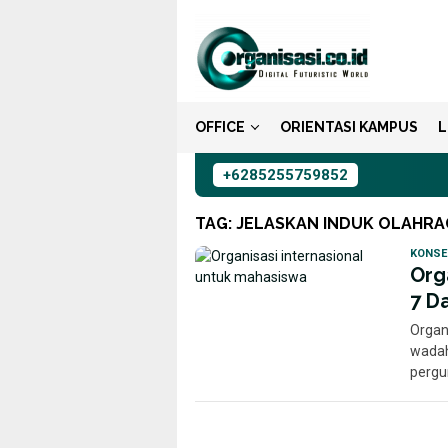
Loncat
ke
konten
OFFICE
ORIENTASI KAMPUS
L
+6285255759852
TAG:
JELASKAN INDUK OLAHRA
KONSE
Org
7 D
Organ
wadah
pergur