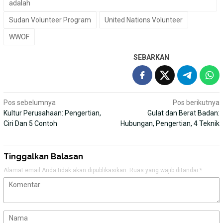
adalah
Sudan Volunteer Program
United Nations Volunteer
WWOF
SEBARKAN
Navigasi
Pos sebelumnya
Pos berikutnya
Kultur Perusahaan: Pengertian,
Gulat dan Berat Badan:
pos
Ciri Dan 5 Contoh
Hubungan, Pengertian, 4 Teknik
Tinggalkan Balasan
Alamat email Anda tidak akan dipublikasikan.
Ruas yang wajib ditandai
*