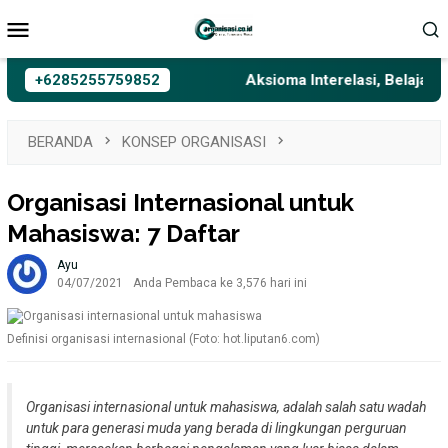
Loncat
Menu
ke
Mobile
konten
+6285255759852
Aksioma Interelasi, Belajar Priva
BERANDA
KONSEP ORGANISASI
Organisasi Internasional untuk
Mahasiswa: 7 Daftar
Ayu
04/07/2021
Anda Pembaca ke 3,576 hari ini
Definisi organisasi internasional (Foto: hot.liputan6.com)
Organisasi internasional untuk mahasiswa, adalah salah satu wadah
untuk para generasi muda yang berada di lingkungan perguruan