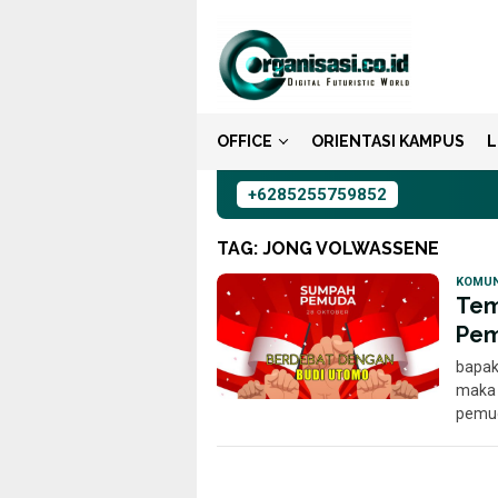
Loncat
ke
konten
OFFICE
ORIENTASI KAMPUS
L
+6285255759852
TAG:
JONG VOLWASSENE
KOMUN
Tem
Pem
bapak
maka 
pemu