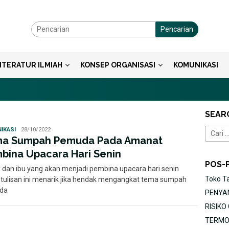
Pencarian
ITERATUR ILMIAH
KONSEP ORGANISASI
KOMUNIKASI
SEAR
Statuto
IKASI
28/10/2022
Cari
Disposita
a Sumpah Pemuda Pada Amanat
untuk:
bina Upacara Hari Senin
POS-
 dan ibu yang akan menjadi pembina upacara hari senin
Toko T
tulisan ini menarik jika hendak mengangkat tema sumpah
da
PENYAN
RISIK
TERMOR