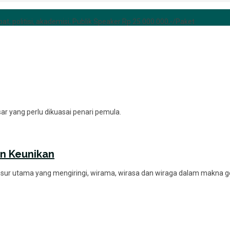
at, politisi, akademisi, Publik Speaker Rp 25.000.000,-/Paket
asar yang perlu dikuasai penari pemula.
an Keunikan
nsur utama yang mengiringi, wirama, wirasa dan wiraga dalam makna 