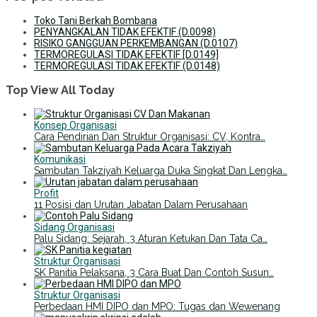
Toko Tani Berkah Bombana
PENYANGKALAN TIDAK EFEKTIF (D.0098)
RISIKO GANGGUAN PERKEMBANGAN (D.0107)
TERMOREGULASI TIDAK EFEKTIF [D.0149]
TERMOREGULASI TIDAK EFEKTIF (D.0148)
Top View All Today
Konsep Organisasi
Cara Pendirian Dan Struktur Organisasi: CV, Kontra…
Komunikasi
Sambutan Takziyah Keluarga Duka Singkat Dan Lengka…
Profit
11 Posisi dan Urutan Jabatan Dalam Perusahaan
Sidang Organisasi
Palu Sidang: Sejarah, 3 Aturan Ketukan Dan Tata Ca…
Struktur Organisasi
SK Panitia Pelaksana, 3 Cara Buat Dan Contoh Susun…
Struktur Organisasi
Perbedaan HMI DIPO dan MPO: Tugas dan Wewenang