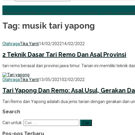
+6285255759852
Aksioma Interelasi, Belajar Privat Gaya Komunikasi Terbaik untuk pejab
Tag:
musik tari yapong
Olahraga
Tika Yanti
14/02/2022
14/02/2022
2 Teknik Dasar Tari Remo Dan Asal Provinsi
tari remo berasal dari provinsi jawa timur. Tarian ini memiliki teknik d
Olahraga
Tika Yanti
13/05/2021
02/02/2022
Tari Yapong Dan Remo: Asal Usul, Gerakan D
Tari Remo dan Yapong adalah dua jenis tarian dengan gerakan dan u
Search
Cari untuk:
Pos-pos Terbaru