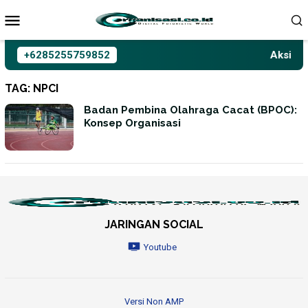
Loncat
ke
konten
+6285255759852
Aksioma 
TAG:
NPCI
Badan Pembina Olahraga Cacat (BPOC):
Konsep Organisasi
JARINGAN SOCIAL
Youtube
Versi Non AMP