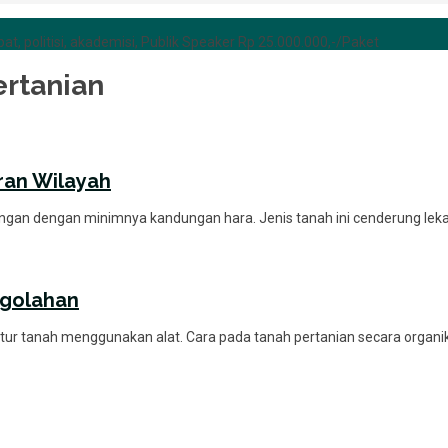
at, politisi, akademisi, Publik Speaker Rp 25.000.000,-/Paket
ertanian
ran Wilayah
ngan dengan minimnya kandungan hara. Jenis tanah ini cenderung lek
ngolahan
ur tanah menggunakan alat. Cara pada tanah pertanian secara organik 