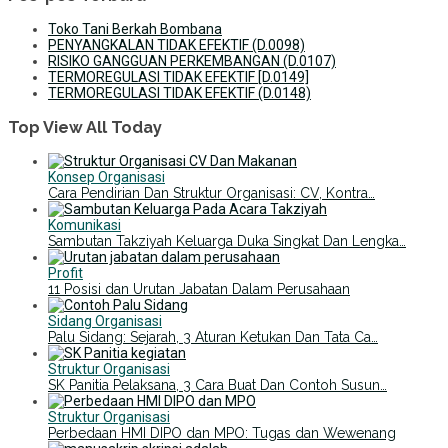
Toko Tani Berkah Bombana
PENYANGKALAN TIDAK EFEKTIF (D.0098)
RISIKO GANGGUAN PERKEMBANGAN (D.0107)
TERMOREGULASI TIDAK EFEKTIF [D.0149]
TERMOREGULASI TIDAK EFEKTIF (D.0148)
Top View All Today
Konsep Organisasi
Cara Pendirian Dan Struktur Organisasi: CV, Kontra…
Komunikasi
Sambutan Takziyah Keluarga Duka Singkat Dan Lengka…
Profit
11 Posisi dan Urutan Jabatan Dalam Perusahaan
Sidang Organisasi
Palu Sidang: Sejarah, 3 Aturan Ketukan Dan Tata Ca…
Struktur Organisasi
SK Panitia Pelaksana, 3 Cara Buat Dan Contoh Susun…
Struktur Organisasi
Perbedaan HMI DIPO dan MPO: Tugas dan Wewenang