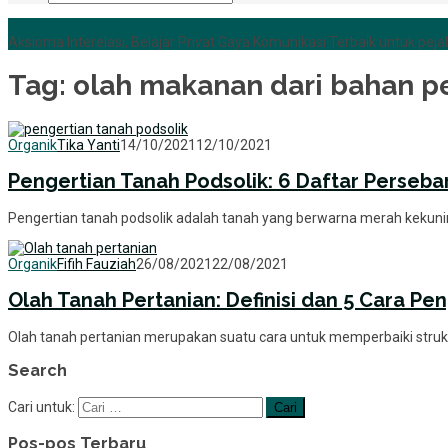
+6285255759852
Aksioma Interelasi, Belajar Privat Gaya Komunikasi Terbaik untuk pejab
Tag:
olah makanan dari bahan p
Organik
Tika Yanti
14/10/2021
12/10/2021
Pengertian Tanah Podsolik: 6 Daftar Perseba
Pengertian tanah podsolik adalah tanah yang berwarna merah kekuni
Organik
Fifih Fauziah
26/08/2021
22/08/2021
Olah Tanah Pertanian: Definisi dan 5 Cara Pe
Olah tanah pertanian merupakan suatu cara untuk memperbaiki strukt
Search
Cari untuk:
Pos-pos Terbaru